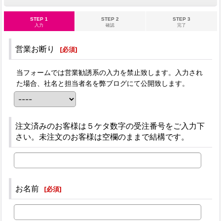
STEP 1
STEP 2
STEP 3
入力
確認
完了
営業お断り
[
必須
]
当フォームでは営業勧誘系の入力を禁止致します。入力され
た場合、社名と担当者名を弊ブログにて公開致します。
注文済みのお客様は５ケタ数字の受注番号をご入力下
さい。未注文のお客様は空欄のままで結構です。
お名前
[
必須
]