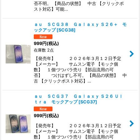
否不明。 【商品の状態】 中古 【クリックポ
スト対応】可能…
ａｕ ＳＣＧ３８ Ｇａｌａｘｙ Ｓ２６＋ モ
ックアップ
[
SCG38
]
999
円
(税込)
在庫数 2点
【発売年】 ２０２６年３月１２日予定
【メーカー】 サムスン電子 【モック個
数】 １個づつバラ売り 【部品流用の可
否】 つけはずし不可。 【商品の状態】 中
古 【クリックポスト対応】…
ａｕ ＳＣＧ３７ Ｇａｌａｘｙ Ｓ２６ Ｕｌ
ｔｒａ モックアップ
[
SCG37
]
999
円
(税込)
【発売年】 ２０２６年３月１２日予定
【メーカー】 サムスン電子 【モック個
数】 １個づつバラ売り 【部品流用の可