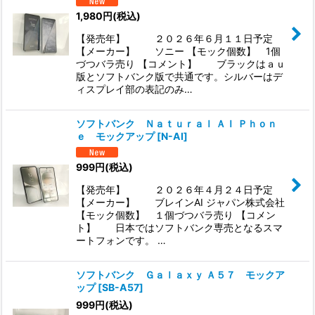
1,980
円
(税込)
【発売年】 ２０２６年６月１１日予定
【メーカー】 ソニー 【モック個数】 1個
づつバラ売り 【コメント】 ブラックはａｕ
版とソフトバンク版で共通です。シルバーはデ
ィスプレイ部の表記のみ…
ソフトバンク Ｎａｔｕｒａｌ ＡＩ Ｐｈｏｎ
ｅ モックアップ
[
N-AI
]
999
円
(税込)
【発売年】 ２０２６年４月２４日予定
【メーカー】 ブレインAI ジャパン株式会社
【モック個数】 １個づつバラ売り 【コメン
ト】 日本ではソフトバンク専売となるスマ
ートフォンです。 …
ソフトバンク Ｇａｌａｘｙ Ａ５７ モックア
ップ
[
SB-A57
]
999
円
(税込)