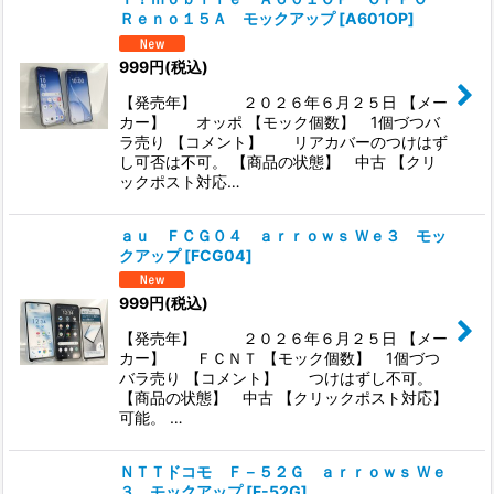
Ｒｅｎｏ１５Ａ モックアップ
[
A601OP
]
999
円
(税込)
【発売年】 ２０２６年６月２５日 【メー
カー】 オッポ 【モック個数】 1個づつバ
ラ売り 【コメント】 リアカバーのつけはず
し可否は不可。 【商品の状態】 中古 【クリ
ックポスト対応…
ａｕ ＦＣＧ０４ ａｒｒｏｗｓ Ｗｅ３ モッ
クアップ
[
FCG04
]
999
円
(税込)
【発売年】 ２０２６年６月２５日 【メー
カー】 ＦＣＮＴ 【モック個数】 1個づつ
バラ売り 【コメント】 つけはずし不可。
【商品の状態】 中古 【クリックポスト対応】
可能。 …
ＮＴＴドコモ Ｆ－５２Ｇ ａｒｒｏｗｓ Ｗｅ
３ モックアップ
[
F-52G
]