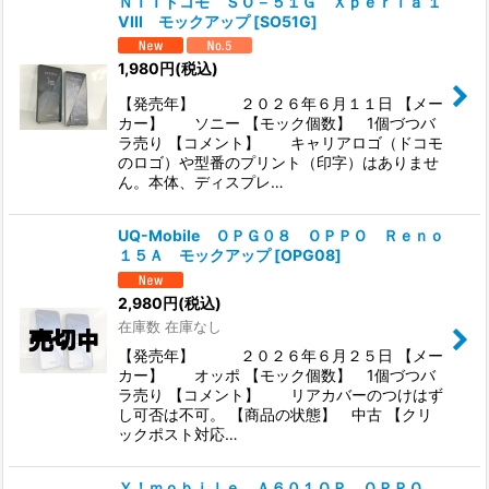
ＮＴＴドコモ ＳＯ－５１Ｇ Ｘｐｅｒｉａ １
VIII モックアップ
[
SO51G
]
1,980
円
(税込)
【発売年】 ２０２６年６月１１日 【メー
カー】 ソニー 【モック個数】 1個づつバ
ラ売り 【コメント】 キャリアロゴ（ドコモ
のロゴ）や型番のプリント（印字）はありませ
ん。本体、ディスプレ…
UQ-Mobile ＯＰＧ０８ ＯＰＰＯ Ｒｅｎｏ
１５Ａ モックアップ
[
OPG08
]
2,980
円
(税込)
在庫数 在庫なし
【発売年】 ２０２６年６月２５日 【メー
カー】 オッポ 【モック個数】 1個づつバ
ラ売り 【コメント】 リアカバーのつけはず
し可否は不可。 【商品の状態】 中古 【クリ
ックポスト対応…
Ｙ！ｍｏｂｉｌｅ Ａ６０１ＯＰ ＯＰＰＯ