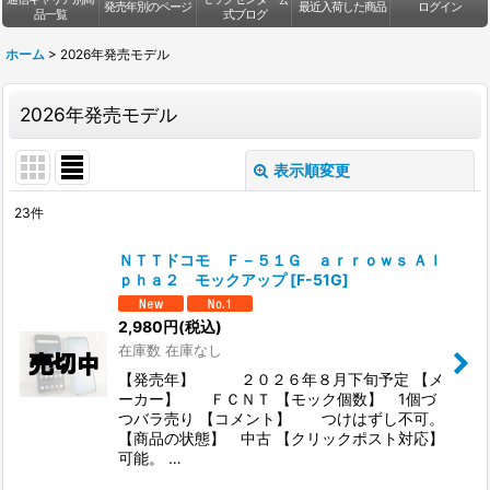
発売年別のページ
最近入荷した商品
ログイン
品一覧
式ブログ
ホーム
>
2026年発売モデル
2026年発売モデル
表示順変更
閉じる
23
件
表示数
:
ＮＴＴドコモ Ｆ－５１Ｇ ａｒｒｏｗｓ Ａｌ
ｐｈａ２ モックアップ
[
F-51G
]
並び順
:
2,980
円
(税込)
在庫数 在庫なし
絞り込む
【発売年】 ２０２６年８月下旬予定 【メ
ーカー】 ＦＣＮＴ 【モック個数】 1個づ
つバラ売り 【コメント】 つけはずし不可。
【商品の状態】 中古 【クリックポスト対応】
可能。 …