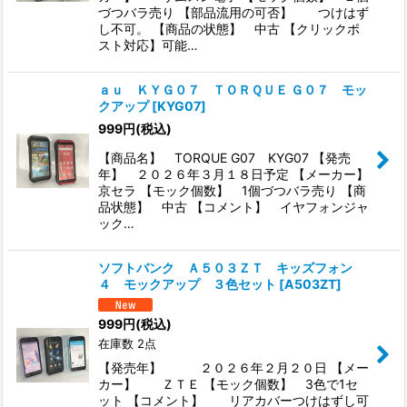
づつバラ売り 【部品流用の可否】 つけはず
し不可。 【商品の状態】 中古 【クリックポ
スト対応】可能…
ａｕ ＫＹＧ０７ ＴＯＲＱＵＥ Ｇ０７ モッ
クアップ
[
KYG07
]
999
円
(税込)
【商品名】 TORQUE G07 KYG07 【発売
年】 ２０２６年３月１８日予定 【メーカー】
京セラ 【モック個数】 1個づつバラ売り 【商
品状態】 中古 【コメント】 イヤフォンジャ
ック…
ソフトバンク Ａ５０３ＺＴ キッズフォン
４ モックアップ ３色セット
[
A503ZT
]
999
円
(税込)
在庫数 2点
【発売年】 ２０２６年２月２０日 【メー
カー】 ＺＴＥ 【モック個数】 3色で1セ
ット 【コメント】 リアカバーつけはずし可