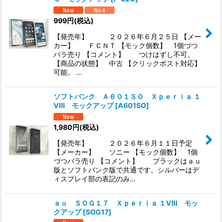
999
円
(税込)
【発売年】 ２０２６年６月２５日 【メー
カー】 ＦＣＮＴ 【モック個数】 1個づつ
バラ売り 【コメント】 つけはずし不可。
【商品の状態】 中古 【クリックポスト対応】
可能。 …
ソフトバンク Ａ６０１ＳＯ Ｘｐｅｒｉａ １
VIII モックアップ
[
A601SO
]
1,980
円
(税込)
【発売年】 ２０２６年６月１１日予定
【メーカー】 ソニー 【モック個数】 1個
づつバラ売り 【コメント】 ブラックはａｕ
版とソフトバンク版で共通です。シルバーはデ
ィスプレイ部の表記のみ…
ａｕ ＳＯＧ１７ Ｘｐｅｒｉａ １VIII モッ
クアップ
[
SOG17
]