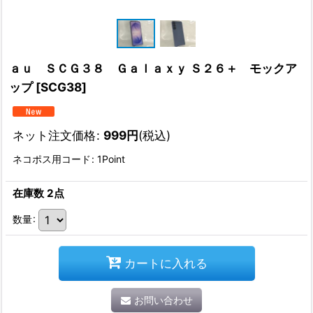
ａｕ ＳＣＧ３８ Ｇａｌａｘｙ Ｓ２６＋ モックア
ップ
[
SCG38
]
ネット注文価格
:
999
円
(税込)
ネコポス用コード
:
1Point
在庫数 2点
数量
:
カートに入れる
お問い合わせ