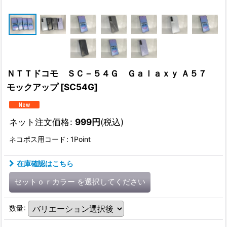
ＮＴＴドコモ ＳＣ－５４Ｇ Ｇａｌａｘｙ Ａ５７
モックアップ
[
SC54G
]
ネット注文価格
:
999
円
(税込)
ネコポス用コード
:
1Point
在庫確認はこちら
セットｏｒカラー
を選択してください
数量
: