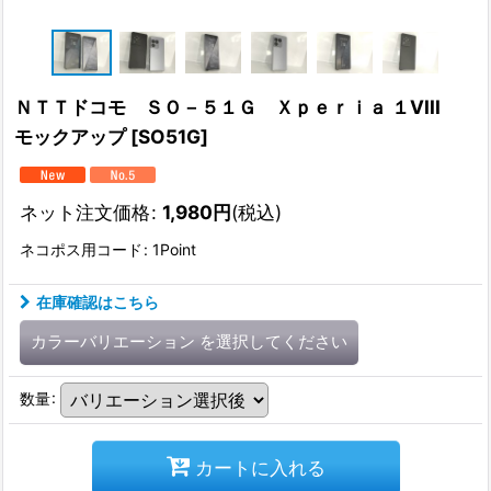
ＮＴＴドコモ ＳＯ－５１Ｇ Ｘｐｅｒｉａ １VIII
モックアップ
[
SO51G
]
ネット注文価格
:
1,980
円
(税込)
ネコポス用コード
:
1Point
在庫確認はこちら
カラーバリエーション
を選択してください
数量
:
カートに入れる