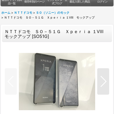
発売年別のページ
最近入荷した商品
ログイン
品一覧
式ブログ
ホーム
>
ＮＴＴドコモ
>
ＳＯ（ソニー）のモック
>
ＮＴＴドコモ ＳＯ－５１Ｇ Ｘｐｅｒｉａ １VIII モックアップ
ＮＴＴドコモ ＳＯ－５１Ｇ Ｘｐｅｒｉａ １VIII
モックアップ
[
SO51G
]