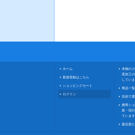
ホーム
本物のス
黒加工の
新規登録はこちら
していま
ショッピングカート
商品一覧
ログイン
目的で選
携帯ショ
新・現行
ています
最近新た