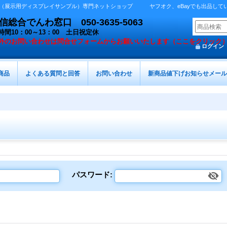
展示用ディスプレイサンプル）専門ネットショップ ヤフオク、eBayでも出品しています 
総合でんわ窓口 050-3635-5063
時間10：00～13：00 土日祝定休
外の
お問い合わせは問合せフォームからお願いいたします（ここをクリック
ログイン
商品
よくある質問と回答
お問い合わせ
新商品値下げお知らせメール
パスワード
: