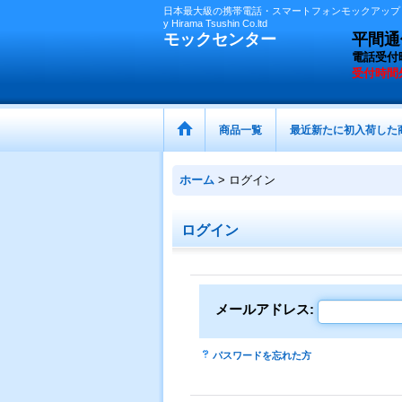
日本最大級の携帯電話・スマートフォンモックアップ（
y Hirama Tsushin Co.ltd
モックセンター
平間通信
電話受付
受付時間
商品一覧
最近新たに初入荷した
ホーム
>
ログイン
ログイン
メールアドレス
:
パスワードを忘れた方