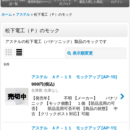
発売年別のページ
最近入荷した商品
ログイン
品一覧
式ブログ
ホーム
>
アステル
>
松下電工（Ｐ）のモック
松下電工（Ｐ）のモック
アステルの松下電工（パナソニック）製品のモックです
表示順変更
閉じる
6
件
表示数
:
アステル ＡＰ－１５ モックアップ
[
AP-15
]
999
円
(税込)
並び順
:
在庫数 在庫なし
【発売年】 不明 【メーカー】 パナソ
絞り込む
ニック 【モック個数】 １個 【部品流用の可
否】 部品流用可否不明 【商品の状態】 中
古 【クリックポスト対応】可能
アステル ＡＰ－１１ モックアップ
[
AP-11
]