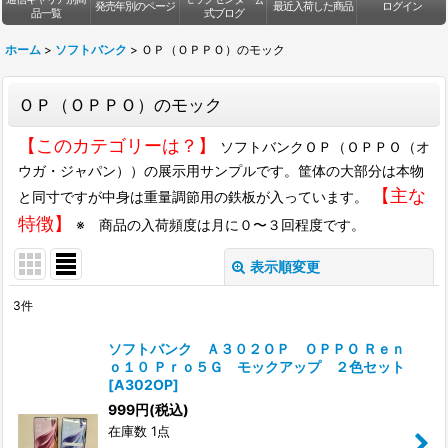
発売年別のページ
最近入荷した商品
ログイン
品一覧
式ブログ
ホーム
>
ソフトバンク
>
ＯＰ（ＯＰＰＯ）のモック
ＯＰ（ＯＰＰＯ）のモック
【このカテゴリーは？】
ソフトバンクＯＰ（ＯＰＰＯ（オ
ウガ・ジャパン））の展示用サンプルです。筐体の大部分は本物
【主な
と同寸ですが中身は重量調節用の鉄板が入っています。
特徴】
※ 商品の入荷頻度は月に０〜３回程度です。
表示順変更
閉じる
3
件
表示数
:
ソフトバンク Ａ３０２ＯＰ ＯＰＰＯ Ｒｅｎ
ｏ１０ Ｐｒｏ５Ｇ モックアップ ２色セット
並び順
:
[
A302OP
]
999
円
(税込)
在庫数 1点
絞り込む