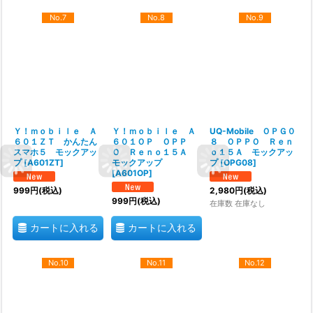
No.7
No.8
No.9
Ｙ！ｍｏｂｉｌｅ Ａ
Ｙ！ｍｏｂｉｌｅ Ａ
UQ-Mobile ＯＰＧ０
６０１ＺＴ かんたん
６０１ＯＰ ＯＰＰ
８ ＯＰＰＯ Ｒｅｎ
スマホ５ モックアッ
Ｏ Ｒｅｎｏ１５Ａ
ｏ１５Ａ モックアッ
プ
[
A601ZT
]
モックアップ
プ
[
OPG08
]
[
A601OP
]
999
円
(税込)
2,980
円
(税込)
999
円
(税込)
在庫数 在庫なし
カートに入れる
カートに入れる
No.10
No.11
No.12