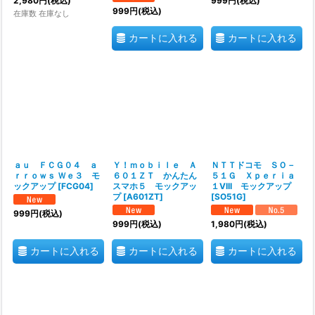
2,980
円
(税込)
999
円
(税込)
999
円
(税込)
在庫数 在庫なし
カートに入れる
カートに入れる
ａｕ ＦＣＧ０４ ａ
Ｙ！ｍｏｂｉｌｅ Ａ
ＮＴＴドコモ ＳＯ－
ｒｒｏｗｓ Ｗｅ３ モ
６０１ＺＴ かんたん
５１Ｇ Ｘｐｅｒｉａ
ックアップ
[
FCG04
]
スマホ５ モックアッ
１VIII モックアップ
プ
[
A601ZT
]
[
SO51G
]
999
円
(税込)
999
円
(税込)
1,980
円
(税込)
カートに入れる
カートに入れる
カートに入れる