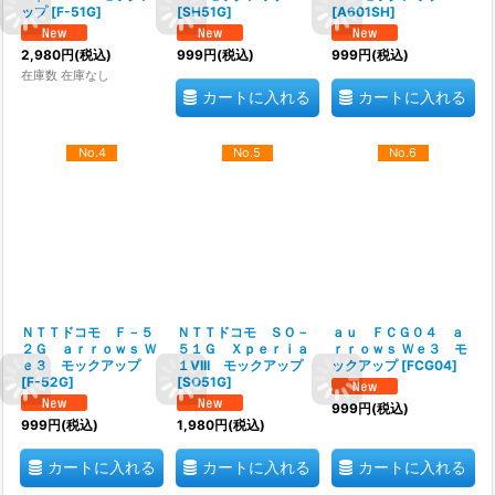
ップ
[
F-51G
]
[
SH51G
]
[
A601SH
]
2,980
円
(税込)
999
円
(税込)
999
円
(税込)
在庫数 在庫なし
カートに入れる
カートに入れる
No.4
No.5
No.6
ＮＴＴドコモ Ｆ－５
ＮＴＴドコモ ＳＯ－
ａｕ ＦＣＧ０４ ａ
２Ｇ ａｒｒｏｗｓ Ｗ
５１Ｇ Ｘｐｅｒｉａ
ｒｒｏｗｓ Ｗｅ３ モ
ｅ３ モックアップ
１VIII モックアップ
ックアップ
[
FCG04
]
[
F-52G
]
[
SO51G
]
999
円
(税込)
999
円
(税込)
1,980
円
(税込)
カートに入れる
カートに入れる
カートに入れる