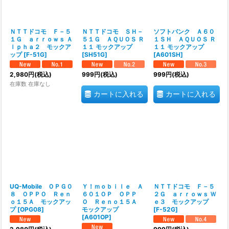
ＮＴＴドコモ Ｆ－５
ＮＴＴドコモ ＳＨ－
ソフトバンク Ａ６０
１Ｇ ａｒｒｏｗｓ Ａ
５１Ｇ ＡＱＵＯＳ Ｒ
１ＳＨ ＡＱＵＯＳ Ｒ
ｌｐｈａ２ モックア
１１ モックアップ
１１ モックアップ
ップ
[
F-51G
]
[
SH51G
]
[
A601SH
]
2,980
円
(税込)
999
円
(税込)
999
円
(税込)
在庫数 在庫なし
カートに入れる
カートに入れる
UQ-Mobile ＯＰＧ０
Ｙ！ｍｏｂｉｌｅ Ａ
ＮＴＴドコモ Ｆ－５
８ ＯＰＰＯ Ｒｅｎ
６０１ＯＰ ＯＰＰ
２Ｇ ａｒｒｏｗｓ Ｗ
ｏ１５Ａ モックアッ
Ｏ Ｒｅｎｏ１５Ａ
ｅ３ モックアップ
プ
[
OPG08
]
モックアップ
[
F-52G
]
[
A601OP
]