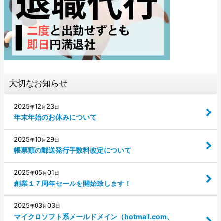
大切なお知らせ
2025
12
23
年
月
日
年末年始のお休みについて
2025
10
29
年
月
日
帳票類の郵送発行手数料改定について
2025
05
01
年
月
日
創業１７周年セールを開始致します！
2025
03
03
年
月
日
マイクロソフト系メールドメイン（hotmail.com、