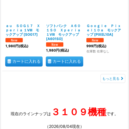
ａｕ ＳＯＧ１７ Ｘ
ソフトバンク Ａ６０
Ｇｏｏｇｌｅ Ｐｉｘ
ｐｅｒｉａ １VIII モ
１ＳＯ Ｘｐｅｒｉａ
ｅｌ１０ａ モックア
ックアップ
[
SOG17
]
１VIII モックアップ
ップ
[
PIXEL10A
]
[
A601SO
]
1,980
円
(税込)
999
円
(税込)
1,980
円
(税込)
在庫数 在庫なし
カートに入れる
カートに入れる
もっと見る
３１０９機種
現在のラインナップは
です。
（2026/08/04現在）