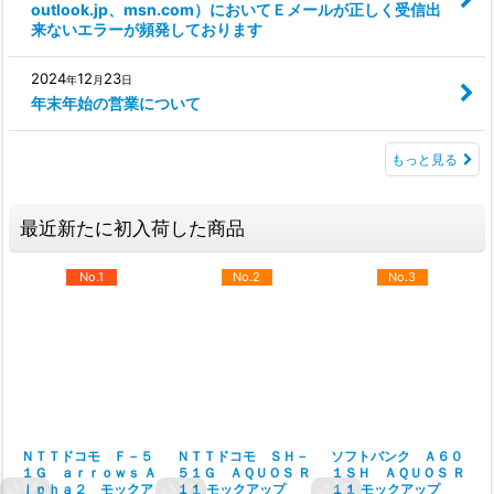
outlook.jp、msn.com）においてＥメールが正しく受信出
来ないエラーが頻発しております
2024
12
23
年
月
日
年末年始の営業について
もっと見る
最近新たに初入荷した商品
No.1
No.2
No.3
ＮＴＴドコモ Ｆ－５
ＮＴＴドコモ ＳＨ－
ソフトバンク Ａ６０
１Ｇ ａｒｒｏｗｓ Ａ
５１Ｇ ＡＱＵＯＳ Ｒ
１ＳＨ ＡＱＵＯＳ Ｒ
ｌｐｈａ２ モックア
１１ モックアップ
１１ モックアップ