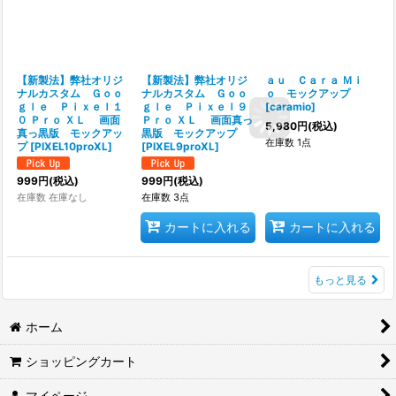
【新製法】弊社オリジ
【新製法】弊社オリジ
ａｕ Ｃａｒａ Ｍｉ
ナルカスタム Ｇｏｏ
ナルカスタム Ｇｏｏ
ｏ モックアップ
ｇｌｅ Ｐｉｘｅｌ１
ｇｌｅ Ｐｉｘｅｌ９
[
caramio
]
０ Ｐｒｏ ＸＬ 画面
Ｐｒｏ ＸＬ 画面真っ
5,980
円
(税込)
真っ黒版 モックアッ
黒版 モックアップ
在庫数 1点
プ
[
PIXEL10proXL
]
[
PIXEL9proXL
]
999
円
(税込)
999
円
(税込)
在庫数 在庫なし
在庫数 3点
カートに入れる
カートに入れる
もっと見る
ホーム
ショッピングカート
マイページ