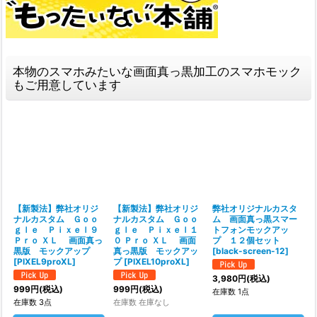
本物のスマホみたいな画面真っ黒加工のスマホモック
もご用意しています
【新製法】弊社オリジ
【新製法】弊社オリジ
弊社オリジナルカスタ
ナルカスタム Ｇｏｏ
ナルカスタム Ｇｏｏ
ム 画面真っ黒スマー
ｇｌｅ Ｐｉｘｅｌ９
ｇｌｅ Ｐｉｘｅｌ１
トフォンモックアッ
Ｐｒｏ ＸＬ 画面真っ
０ Ｐｒｏ ＸＬ 画面
プ １２個セット
黒版 モックアップ
真っ黒版 モックアッ
[
black-screen-12
]
[
PIXEL9proXL
]
プ
[
PIXEL10proXL
]
3,980
円
(税込)
999
円
(税込)
999
円
(税込)
在庫数 1点
在庫数 3点
在庫数 在庫なし