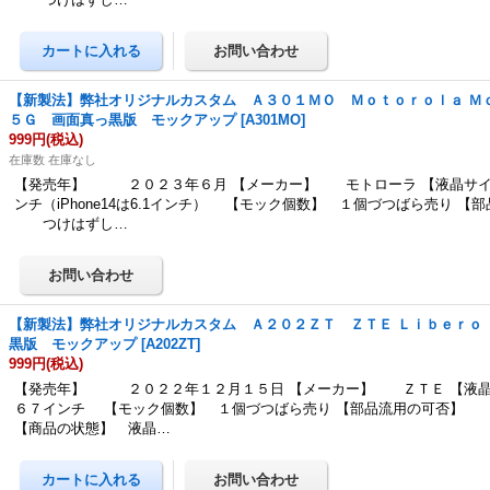
【新製法】弊社オリジナルカスタム Ａ３０１ＭＯ Ｍｏｔｏｒｏｌａ Ｍ
５Ｇ 画面真っ黒版 モックアップ
[
A301MO
]
999円
(税込)
在庫数 在庫なし
【発売年】 ２０２３年６月 【メーカー】 モトローラ 【液晶サイ
ンチ（iPhone14は6.1インチ） 【モック個数】 １個づつばら売り 【
つけはずし…
【新製法】弊社オリジナルカスタム Ａ２０２ＺＴ ＺＴＥ Ｌｉｂｅｒｏ ５Ｇ
黒版 モックアップ
[
A202ZT
]
999円
(税込)
【発売年】 ２０２２年１２月１５日 【メーカー】 ＺＴＥ 【液晶
６７インチ 【モック個数】 １個づつばら売り 【部品流用の可否】
【商品の状態】 液晶…