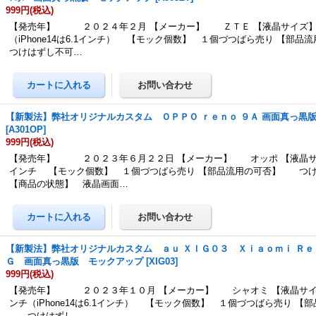
999円
(税込)
【発売年】 ２０２４年２月 【メーカー】 ＺＴＥ 【液晶サイズ】
（iPhone14は6.1インチ） 【モック個数】 １個づつばら売り 【
つけはずし不可…
【新製法】弊社オリジナルカスタム ＯＰＰＯ ｒｅｎｏ ９Ａ 画面真っ黒
[
A301OP
]
999円
(税込)
【発売年】 ２０２３年６月２２日 【メーカー】 オッポ 【液晶サ
インチ 【モック個数】 １個づつばら売り 【部品流用の可否】 つ
【商品の状態】 液晶画面…
【新製法】弊社オリジナルカスタム ａｕ ＸＩＧ０３ Ｘｉａｏｍｉ Ｒｅ
Ｇ 画面真っ黒版 モックアップ
[
XIG03
]
999円
(税込)
【発売年】 ２０２３年１０月 【メーカー】 シャオミ 【液晶サイ
ンチ（iPhone14は6.1インチ） 【モック個数】 １個づつばら売り 【
つけはずし…