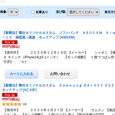
画像
:
並び順
:
在庫あり
表示方
【新製法】弊社オリジナルカスタム ソフトバンク Ａ５０１ＸＭ Ｘｉａ
ｉ１５ 画面真っ黒版 モックアップ
[
A501XM
]
999円
(税込)
【発売年】 ２０２５年１２月１９日 【メーカー】 シャオミ 【
６.９インチ（iPhone14は6.1インチ） 【モック個数】 １個づつばら
可否】 つけ…
【新製法】弊社オリジナルカスタム Ｓａｍｓｕｎｇ ＧＡＬＡＸＹ Ａ２
モックアップ
[
SC-53F
]
999円
(税込)
1
件
【発売年】 ２０２５年２月２７日 【メーカー】 サムスン 【液晶
７インチ 【モック個数】 １個づつばら売り 【部品流用の可否】 