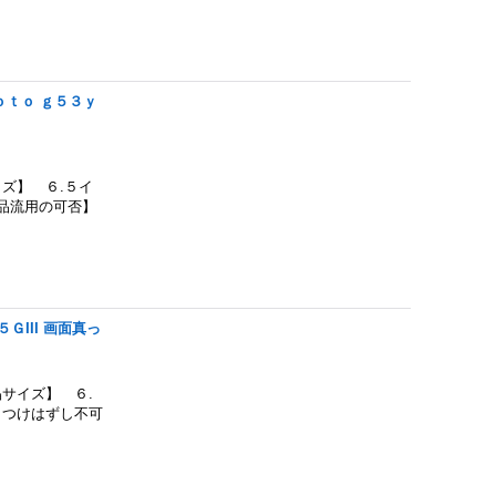
ｏｔｏ ｇ５３ｙ
ズ】 ６.５イ
部品流用の可否】
III 画面真っ
サイズ】 ６.
 つけはずし不可