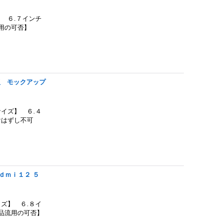
 ６.７インチ
部品流用の可否】
版 モックアップ
イズ】 ６.４
けはずし不可
ｄｍｉ１２ ５
ズ】 ６.８イ
部品流用の可否】