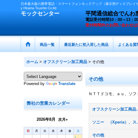
日本最大級の携帯電話・スマートフォンモックアップ（展示用ディスプレイサン
y Hirama Tsushin Co.ltd
モックセンター
平間通信総合でんわ窓口 
電話受付時間10：00～13
受付時間外の
お問い合わせは
商品一覧
最近新たに初入荷した商品
よくある質
ホーム
>
オフスクリーン加工商品
>
その他
その他
Powered by
Translate
ＮＴＴドコモ、ａｕ、ソフ
弊社の営業カレンダー
オフスクリーン
2026年8月
次月»
ソニー （
日
月
火
水
木
金
土
その他