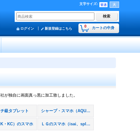
文字サイズ
:
0
カートの中身
ログイン
新規登録はこちら
弊社が独自に画面真っ黒に加工致しました。
ンチ級タブレット
シャープ・スマホ（AQUOS）
K・KC）のスマホ
ＬＧのスマホ（isai、splay）