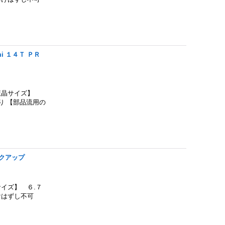
 １４Ｔ ＰＲ
液晶サイズ】
売り 【部品流用の
クアップ
イズ】 ６.７
けはずし不可