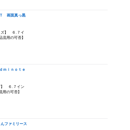
４Ｔ 画面真っ黒
ズ】 ６.７イ
部品流用の可否】
ｅｄｍｉｎｏｔｅ
】 ６.７イン
部品流用の可否】
しんファミリース