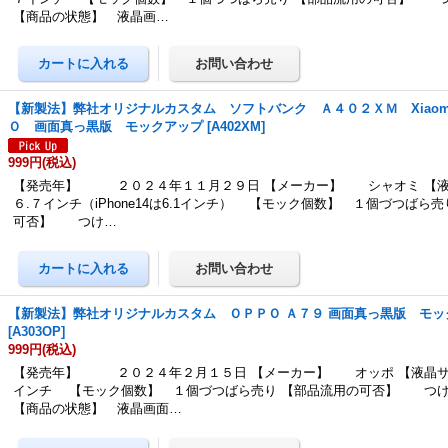
【商品の状態】 液晶画…
【新製法】弊社オリジナルカスタム ソフトバンク Ａ４０２ＸＭ Xiaomi
Ｏ 画面真っ黒版 モックアップ
[
A402XM
]
999円
(税込)
【発売年】 ２０２４年１１月２９日 【メーカー】 シャオミ 【
６.７インチ（iPhone14は6.1インチ） 【モック個数】 １個づつばら
可否】 つけ…
【新製法】弊社オリジナルカスタム ＯＰＰＯ Ａ７９ 画面真っ黒版 モッ
[
A303OP
]
999円
(税込)
【発売年】 ２０２４年２月１５日 【メーカー】 オッポ 【液晶サ
インチ 【モック個数】 １個づつばら売り 【部品流用の可否】 つ
【商品の状態】 液晶画面…