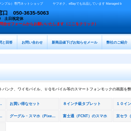
プル）専門ネットショップ ヤフオク、eBayでも出品しています Managed b
050-3635-5063
：00 土日祝定休
問合せフォームからお願いいたします（ここをクリック）
問と回答
お問い合わせ
新商品値下げお知らせメール
弊社のご紹介
トバンク、ワイモバイル、ＵＱモバイル等のスマートフォンモックの画面を
加工商品 (全商品)
お買い得なセット
８インチ級タブレット
１０イ
Xperia）、スマホ
グーグル・スマホ（Pixel）
富士通（FCNT）のスマホ
京セラ（