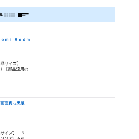
法
:
ｏｍｉ Ｒｅｄｍ
液晶サイズ】
売り 【部品流用の
５ 画面真っ黒版
サイズ】 ６.
つけはずし不可