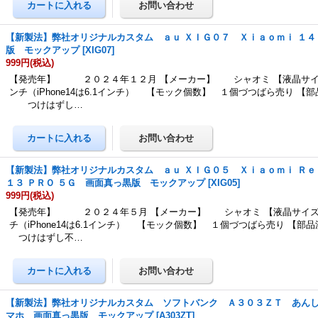
【新製法】弊社オリジナルカスタム ａｕ ＸＩＧ０７ Ｘｉａｏｍｉ １
版 モックアップ
[
XIG07
]
999円
(税込)
【発売年】 ２０２４年１２月 【メーカー】 シャオミ 【液晶サイ
ンチ（iPhone14は6.1インチ） 【モック個数】 １個づつばら売り 【
つけはずし…
【新製法】弊社オリジナルカスタム ａｕ ＸＩＧ０５ Ｘｉａｏｍｉ Ｒ
１３ ＰＲＯ ５Ｇ 画面真っ黒版 モックアップ
[
XIG05
]
999円
(税込)
【発売年】 ２０２４年５月 【メーカー】 シャオミ 【液晶サイズ
チ（iPhone14は6.1インチ） 【モック個数】 １個づつばら売り 【
つけはずし不…
【新製法】弊社オリジナルカスタム ソフトバンク Ａ３０３ＺＴ あん
マホ 画面真っ黒版 モックアップ
[
A303ZT
]