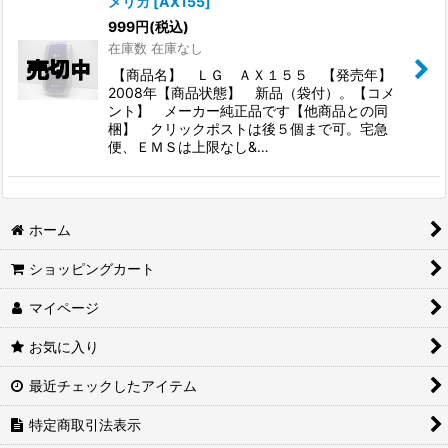
メリカ
[
AX155
]
999
円
(税込)
在庫数 在庫なし
【商品名】 ＬＧ ＡＸ１５５ 【発売年】
2008年【商品状態】 新品（袋付）。【コメ
ント】 メーカー純正品です【他商品との同
梱】 クリックポストは後５個まで可。宅急
便、ＥＭＳは上限なし&…
ホーム
ショッピングカート
マイページ
お気に入り
最近チェックしたアイテム
特定商取引法表示