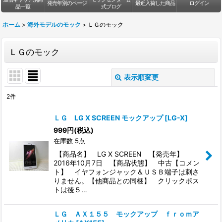
発売年別のページ
最近入荷した商品
ログイン
品一覧
式ブログ
ホーム
>
海外モデルのモック
>
ＬＧのモック
ＬＧのモック
表示順変更
閉じる
2
件
表示数
:
ＬＧ LG X SCREEN モックアップ
[
LG-X
]
999
円
(税込)
並び順
:
在庫数 5点
【商品名】 LG X SCREEN 【発売年】
絞り込む
2016年10月7日 【商品状態】 中古【コメン
ト】 イヤフォンジャック＆ＵＳＢ端子は刺さ
りません。【他商品との同梱】 クリックポス
トは後５…
ＬＧ ＡＸ１５５ モックアップ ｆｒｏｍア