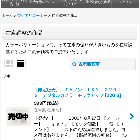
発売年別のページ
最近入荷した商品
ログイン
品一覧
式ブログ
ホーム
>
ワケアリコーナー
>
在庫調整の商品
在庫調整の商品
カラーバリエーションによって在庫の偏りが大きいものを在庫調
整するために割安価格でご提供いたします
表示順変更
閉じる
7
件
表示数
:
【限定販売】 キャノン ＩＸＹ ２２０Ｉ
Ｓ デジタルカメラ モックアップ
[
220IS
]
並び順
:
999
円
(税込)
在庫数 在庫なし
絞り込む
【発売年】 2009年8月27日 【メーカ
ー】 キャノン 【モック個数】 １個 【コ
メント】 テストのため調達致しました。再
入荷はありません。 【部品流用の可否】 つ