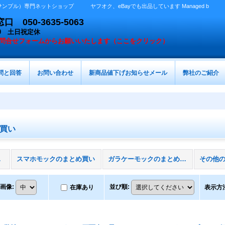
プル）専門ネットショップ ヤフオク、eBayでも出品しています Managed b
050-3635-5063
：00 土日祝定休
問合せフォームからお願いいたします（ここをクリック）
問と回答
お問い合わせ
新商品値下げお知らせメール
弊社のご紹介
買い
商品)
スマホモックのまとめ買い
ガラケーモックのまとめ買い
画像
:
並び順
:
在庫あり
表示方