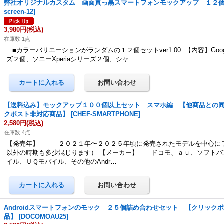
弊社オリジナルカスタム 画面真っ黒スマートフォンモックアップ １２
screen-12
]
3,980円
(税込)
在庫数 1点
■カラーバリエーションがランダムの１２個セットver1.00 【内容】Googl
ズ２個、ソニーXperiaシリーズ２個、シャ…
【送料込み】モックアップ１００個以上セット スマホ編 【他商品との
クポスト非対応商品】
[
CHEF-SMARTPHONE
]
2,580円
(税込)
在庫数 4点
【発売年】 ２０２１年〜２０２５年頃に発売されたモデルを中心に
以外の時期も多少混じります） 【メーカー】 ドコモ、ａｕ、ソフトバ
イル、ＵＱモバイル、その他のAndr…
Androidスマートフォンのモック ２５個詰め合わせセット 【クリック
品】
[
DOCOMOAU25
]