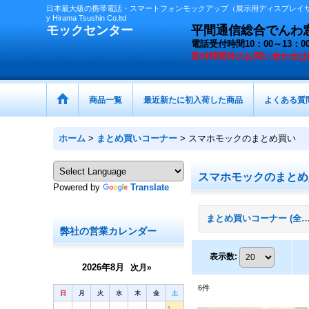
日本最大級の携帯電話・スマートフォンモックアップ（展示用ディスプレイサン
y Hirama Tsushin Co.ltd
モックセンター
平間通信総合でんわ窓口 
電話受付時間10：00～13
受付時間外の
お問い合わせは
商品一覧
最近新たに初入荷した商品
よくある質
ホーム
>
まとめ買いコーナー
>
スマホモックのまとめ買い
スマホモックのまとめ
Powered by
Translate
まとめ買いコーナー (全
弊社の営業カレンダー
表示数
:
2026年8月
次月»
6
件
日
月
火
水
木
金
土