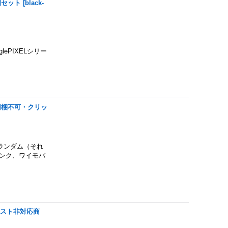
個セット
[
black-
ePIXELシリー
同梱不可・クリッ
ランダム（それ
ンク、ワイモバ
ポスト非対応商