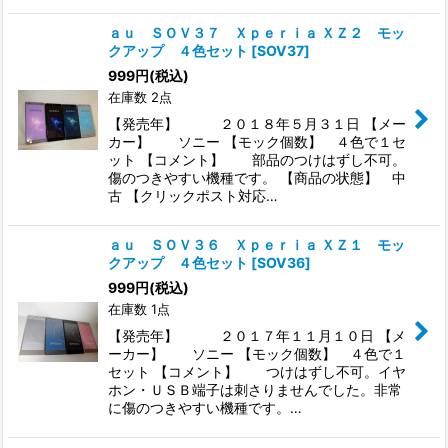
ａｕ ＳＯＶ３７ Ｘｐｅｒｉａ ＸＺ２ モッ
クアップ ４色セット
[
SOV37
]
999
円
(税込)
在庫数 2点
【発売年】 ２０１８年５月３１日 【メー
カー】 ソニー 【モック個数】 ４色で１セ
ット 【コメント】 部品のつけはずし不可。
傷のつきやすい機種です。 【商品の状態】 中
古 【クリックポスト対応…
ａｕ ＳＯＶ３６ Ｘｐｅｒｉａ ＸＺ１ モッ
クアップ ４色セット
[
SOV36
]
999
円
(税込)
在庫数 1点
【発売年】 ２０１７年１１月１０日 【メ
ーカー】 ソニー 【モック個数】 ４色で１
セット 【コメント】 つけはずし不可。イヤ
ホン・ＵＳＢ端子は刺さりませんでした。非常
に傷のつきやすい機種です。…