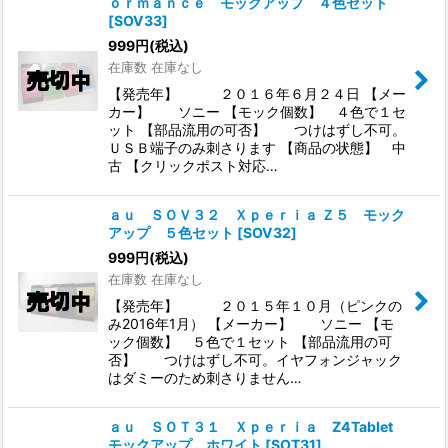
ｏｒｍａｎｃｅ モックアップ ４色セット
[
SOV33
]
999
円
(税込)
在庫数 在庫なし
【発売年】 ２０１６年６月２４日 【メー
カー】 ソニー 【モック個数】 ４色で１セ
ット 【部品流用の可否】 つけはずし不可。
ＵＳＢ端子のみ刺さります 【商品の状態】 中
古 【クリックポスト対応…
ａｕ ＳＯＶ３２ Ｘｐｅｒｉａ Ｚ５ モック
アップ ５色セット
[
SOV32
]
999
円
(税込)
在庫数 在庫なし
【発売年】 ２０１５年１０月（ピンクの
み2016年1月） 【メーカー】 ソニー 【モ
ック個数】 ５色で１セット 【部品流用の可
否】 つけはずし不可。イヤフォンジャック
はダミーのため刺さりません…
ａｕ ＳＯＴ３１ Ｘｐｅｒｉａ Z4Tablet
モックアップ ホワイト
[
SOT31
]