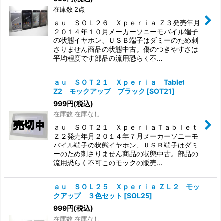
在庫数 2点
ａｕ ＳＯＬ２６ Ｘｐｅｒｉａ Ｚ３発売年月
２０１４年１０月メーカーソニーモバイル端子
の状態イヤホン、ＵＳＢ端子はダミーのため刺
さりません商品の状態中古。傷のつきやすさは
平均程度です部品の流用恐らく不…
ａｕ ＳＯＴ２１ Ｘｐｅｒｉａ Tablet
Z2 モックアップ ブラック
[
SOT21
]
999
円
(税込)
在庫数 在庫なし
ａｕ ＳＯＴ２１ ＸｐｅｒｉａＴａｂｌｅｔ
Ｚ２発売年月２０１４年７月メーカーソニーモ
バイル端子の状態イヤホン、ＵＳＢ端子はダミ
ーのため刺さりません商品の状態中古。部品の
流用恐らく不可このモックの販売…
ａｕ ＳＯＬ２５ Ｘｐｅｒｉａ ＺＬ２ モッ
クアップ ３色セット
[
SOL25
]
999
円
(税込)
在庫数 在庫なし