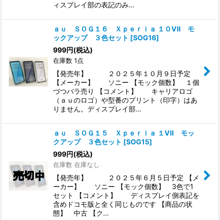
ィスプレイ部の表記のみ…
ａｕ ＳＯＧ１６ Ｘｐｅｒｉａ １０VII モ
ックアップ ３色セット
[
SOG16
]
999
円
(税込)
在庫数 1点
【発売年】 ２０２５年１０月９日予定
【メーカー】 ソニー 【モック個数】 １個
づつバラ売り 【コメント】 キャリアロゴ
（ａｕのロゴ）や型番のプリント（印字）はあ
りません。ディスプレイ部…
ａｕ ＳＯＧ１５ Ｘｐｅｒｉａ １VII モッ
クアップ ３色セット
[
SOG15
]
999
円
(税込)
在庫数 在庫なし
【発売年】 ２０２５年６月５日予定 【メ
ーカー】 ソニー 【モック個数】 3色で1
セット 【コメント】 ディスプレイ側表記を
含めドコモ版と全く同じものです 【商品の状
態】 中古 【ク…