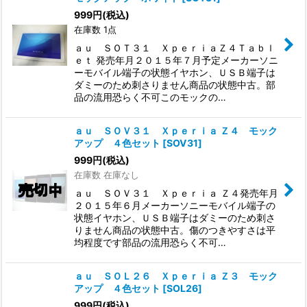
999
円
(税込)
在庫数 1点
ａｕ ＳＯＴ３１ ＸｐｅｒｉａＺ４Ｔａｂｌ
ｅｔ 発売年月２０１５年７月予定メーカーソニ
ーモバイル端子の状態イヤホン、ＵＳＢ端子は
ダミーのため刺さりません商品の状態中古。部
品の流用恐らく不可このモックの…
ａｕ ＳＯＶ３１ Ｘｐｅｒｉａ Ｚ４ モック
アップ ４色セット
[
SOV31
]
999
円
(税込)
在庫数 在庫なし
ａｕ ＳＯＶ３１ Ｘｐｅｒｉａ Ｚ４発売年月
２０１５年６月メーカーソニーモバイル端子の
状態イヤホン、ＵＳＢ端子はダミーのため刺さ
りません商品の状態中古。傷のつきやすさは平
均程度です部品の流用恐らく不可…
ａｕ ＳＯＬ２６ Ｘｐｅｒｉａ Ｚ３ モック
アップ ４色セット
[
SOL26
]
999
円
(税込)