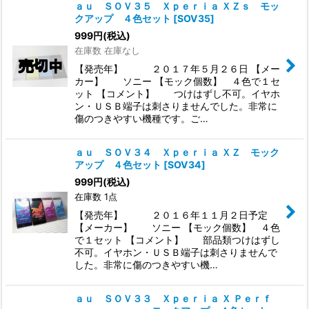
ａｕ ＳＯＶ３５ Ｘｐｅｒｉａ ＸＺｓ モッ
クアップ ４色セット
[
SOV35
]
999
円
(税込)
在庫数 在庫なし
【発売年】 ２０１７年５月２６日 【メー
カー】 ソニー 【モック個数】 ４色で１セ
ット 【コメント】 つけはずし不可。イヤホ
ン・ＵＳＢ端子は刺さりませんでした。非常に
傷のつきやすい機種です。ご…
ａｕ ＳＯＶ３４ Ｘｐｅｒｉａ ＸＺ モック
アップ ４色セット
[
SOV34
]
999
円
(税込)
在庫数 1点
【発売年】 ２０１６年１１月２日予定
【メーカー】 ソニー 【モック個数】 ４色
で１セット 【コメント】 部品類つけはずし
不可。イヤホン・ＵＳＢ端子は刺さりませんで
した。非常に傷のつきやすい機…
ａｕ ＳＯＶ３３ Ｘｐｅｒｉａ Ｘ Ｐｅｒｆ