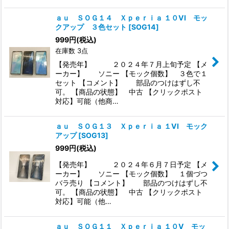
ａｕ ＳＯＧ１４ Ｘｐｅｒｉａ １０VI モッ
クアップ ３色セット
[
SOG14
]
999
円
(税込)
在庫数 3点
【発売年】 ２０２４年７月上旬予定 【メ
ーカー】 ソニー 【モック個数】 ３色で１
セット 【コメント】 部品のつけはずし不
可。 【商品の状態】 中古 【クリックポスト
対応】可能（他商…
ａｕ ＳＯＧ１３ Ｘｐｅｒｉａ １VI モック
アップ
[
SOG13
]
999
円
(税込)
【発売年】 ２０２４年６月７日予定 【メ
ーカー】 ソニー 【モック個数】 １個づつ
バラ売り 【コメント】 部品のつけはずし不
可。 【商品の状態】 中古 【クリックポスト
対応】可能（他…
ａｕ ＳＯＧ１１ Ｘｐｅｒｉａ １０V モッ