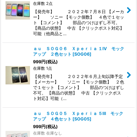
在庫数 2点
【発売年】 ２０２２年７月８日 【メーカ
ー】 ソニー 【モック個数】 ４色で１セッ
ト 【コメント】 部品のつけはずし不可。
【商品の状態】 中古 【クリックポスト対応】
可能（他商品と…
ａｕ ＳＯＧ０６ Ｘｐｅｒｉａ １IV モック
アップ ２色セット
[
SOG06
]
999
円
(税込)
在庫数 1点
【発売年】 ２０２２年６月上旬以降予定
【メーカー】 ソニー 【モック個数】 ２色
で１セット 【コメント】 部品のつけはずし
不可。 【商品の状態】 中古 【クリックポス
ト対応】可能（…
ａｕ ＳＯＧ０５ Ｘｐｅｒｉａ ５III モック
アップ ４色セット
[
SOG05
]
999
円
(税込)
在庫数 在庫なし