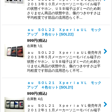
２０１３年１０月メーカーソニーモバイル端子
の状態イヤホン、ＵＳＢ端子はダミーのため刺
さりません商品の状態中古。傷のつきやすさは
平均程度です部品の流用恐らく不…
ａｕ ＳＯＬ２２ Ｘｐｅｒｉａ ＵＬ モック
アップ ３色セット
[
SOL22
]
999
円
(税込)
在庫数 1点
ａｕ ＳＯＬ２２ Ｘｐｅｒｉａ ＵＬ発売年月
２０１３年５月メーカーソニーモバイル端子の
状態イヤホン、ＵＳＢ端子はダミーのため刺さ
りません商品の状態中古。傷のつきやすさは平
均程度です部品の流用恐らく不可…
ａｕ ＳＯＬ２１ Ｘｐｅｒｉａ ＶＬ モック
アップ ４色セット
[
SOL21
]
999
円
(税込)
在庫数 4点
ａｕ ＳＯＬ２１ Ｘｐｅｒｉａ ＶＬ発売年月
２０１２年１１月メーカーソニーモバイル端子