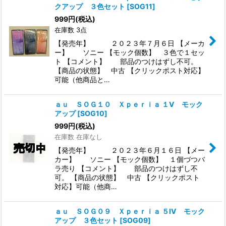
クアップ ３色セット
[
SOG11
]
999
円
(税込)
在庫数 3点
【発売年】 ２０２３年７月６日 【メーカ
ー】 ソニー 【モック個数】 ３色で１セッ
ト 【コメント】 部品のつけはずし不可。
【商品の状態】 中古 【クリックポスト対応】
可能（他商品と…
ａｕ ＳＯＧ１０ Ｘｐｅｒｉａ １V モック
アップ
[
SOG10
]
999
円
(税込)
在庫数 在庫なし
【発売年】 ２０２３年６月１６日 【メー
カー】 ソニー 【モック個数】 １個づつバ
ラ売り 【コメント】 部品のつけはずし不
可。 【商品の状態】 中古 【クリックポスト
対応】可能（他商…
ａｕ ＳＯＧ０９ Ｘｐｅｒｉａ ５IV モック
アップ ３色セット
[
SOG09
]