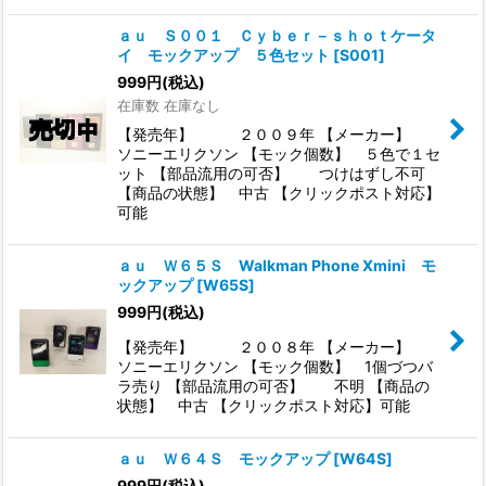
ａｕ Ｓ００１ Ｃｙｂｅｒ－ｓｈｏｔケータ
イ モックアップ ５色セット
[
S001
]
999
円
(税込)
在庫数 在庫なし
【発売年】 ２００９年 【メーカー】
ソニーエリクソン 【モック個数】 ５色で１セ
ット 【部品流用の可否】 つけはずし不可
【商品の状態】 中古 【クリックポスト対応】
可能
ａｕ Ｗ６５Ｓ Walkman Phone Xmini モ
ックアップ
[
W65S
]
999
円
(税込)
【発売年】 ２００８年 【メーカー】
ソニーエリクソン 【モック個数】 1個づつバ
ラ売り 【部品流用の可否】 不明 【商品の
状態】 中古 【クリックポスト対応】可能
ａｕ Ｗ６４Ｓ モックアップ
[
W64S
]
999
円
(税込)