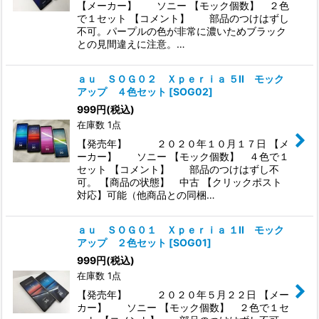
【メーカー】 ソニー 【モック個数】 ２色
で１セット 【コメント】 部品のつけはずし
不可。パープルの色が非常に濃いためブラック
との見間違えに注意。…
ａｕ ＳＯＧ０２ Ｘｐｅｒｉａ ５II モック
アップ ４色セット
[
SOG02
]
999
円
(税込)
在庫数 1点
【発売年】 ２０２０年１０月１７日 【メ
ーカー】 ソニー 【モック個数】 ４色で１
セット 【コメント】 部品のつけはずし不
可。 【商品の状態】 中古 【クリックポスト
対応】可能（他商品との同梱…
ａｕ ＳＯＧ０１ Ｘｐｅｒｉａ １II モック
アップ ２色セット
[
SOG01
]
999
円
(税込)
在庫数 1点
【発売年】 ２０２０年５月２２日 【メー
カー】 ソニー 【モック個数】 ２色で１セ