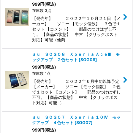
999
円
(税込)
在庫数 3点
【発売年】 ２０２２年１０月２１日 【メ
ーカー】 ソニー 【モック個数】 ３色で１
セット 【コメント】 部品のつけはずし不
可。 【商品の状態】 中古 【クリックポスト
対応】可能（他商…
ａｕ ＳＯＧ０８ Ｘｐｅｒｉａ ＡｃｅIII モ
ックアップ ２色セット
[
SOG08
]
999
円
(税込)
在庫数 1点
【発売年】 ２０２２年６月中旬以降予定
【メーカー】 ソニー 【モック個数】 ２色
で１セット 【コメント】 部品のつけはずし
不可。 【商品の状態】 中古 【クリックポス
ト対応】可能（…
ａｕ ＳＯＧ０７ Ｘｐｅｒｉａ １０IV モッ
クアップ ４色セット
[
SOG07
]
999
円
(税込)