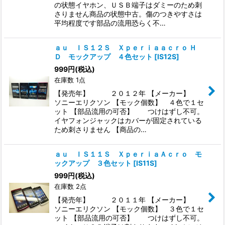
の状態イヤホン、ＵＳＢ端子はダミーのため刺
さりません商品の状態中古。傷のつきやすさは
平均程度です部品の流用恐らく不…
ａｕ ＩＳ１２Ｓ Ｘｐｅｒｉａａｃｒｏ Ｈ
Ｄ モックアップ ４色セット
[
IS12S
]
999
円
(税込)
在庫数 1点
【発売年】 ２０１２年 【メーカー】
ソニーエリクソン 【モック個数】 ４色で１セ
ット 【部品流用の可否】 つけはずし不可。
イヤフォンジャックはカバーが固定されている
ため刺さりません 【商品の…
ａｕ ＩＳ１１Ｓ ＸｐｅｒｉａＡｃｒｏ モ
ックアップ ３色セット
[
IS11S
]
999
円
(税込)
在庫数 2点
【発売年】 ２０１１年 【メーカー】
ソニーエリクソン 【モック個数】 ３色で１セ
ット 【部品流用の可否】 つけはずし不可。