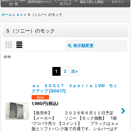
発売年別のページ
最近入荷した商品
ログイン
品一覧
式ブログ
ホーム
>
ａｕ
>
Ｓ（ソニー）のモック
Ｓ（ソニー）のモック
表示順変更
閉じる
81
件
表示数
:
1
2
次
»
並び順
:
ａｕ ＳＯＧ１７ Ｘｐｅｒｉａ １VIII モッ
クアップ
[
SOG17
]
絞り込む
1,980
円
(税込)
【発売年】 ２０２６年６月１１日予定
【メーカー】 ソニー 【モック個数】 1個
づつバラ売り 【コメント】 ブラックはａｕ
版とソフトバンク版で共通です。シルバーはデ