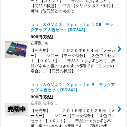
ット 【コメント】 部品のつけはずし不可。
【商品の状態】 中古 【クリックポスト対応】
可能（他商品との同梱は…
ａｕ ＳＯＶ４３ Ｘｐｅｒｉａ １０II モッ
クアップ ３色セット
[
SOV43
]
999
円
(税込)
在庫数 1点
【発売年】 ２０２０年６月４日 【メーカ
ー】 ソニー 【モック個数】 ３色で１セッ
ト 【コメント】 部品のつけはずし不可。液
晶パネルの傷のつきやすい機種です（モックの
場合）。 【商品の状態】 …
ａｕ ＳＯＶ４２ Ｘｐｅｒｉａ ８ モックア
ップ ４色セット
[
SOV42
]
999
円
(税込)
在庫数 在庫なし
【発売年】 ２０１９年１０月２５日 【メ
ーカー】 ソニー 【モック個数】 ４色で１
セット 【コメント】 部品のつけはずし不
可。傷のつきやすい機種です。 【商品の状