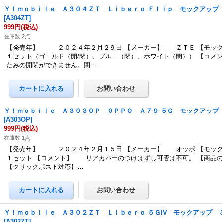
Ｙ！ｍｏｂｉｌｅ Ａ３０４ＺＴ Ｌｉｂｅｒｏ Ｆｌｉｐ モックアップ
[
A304ZT
]
999円
(税込)
在庫数 2点
【発売年】 ２０２４年２月２９日 【メーカー】 ＺＴＥ 【モック
１セット（ゴールド（開/閉）、ブルー（閉）、ホワイト（閉）） 【コ
たみの開閉ができません。閉…
Ｙ！ｍｏｂｉｌｅ Ａ３０３ＯＰ ＯＰＰＯ Ａ７９ ５Ｇ モックアップ
[
A303OP
]
999円
(税込)
在庫数 1点
【発売年】 ２０２４年２月１５日 【メーカー】 オッポ 【モック
１セット 【コメント】 リアカバーのつけはずし可否は不可。 【商品
【クリックポスト対応】…
Ｙ！ｍｏｂｉｌｅ Ａ３０２ＺＴ Ｌｉｂｅｒｏ ５ＧIV モックアップ 
[
A302ZT
]