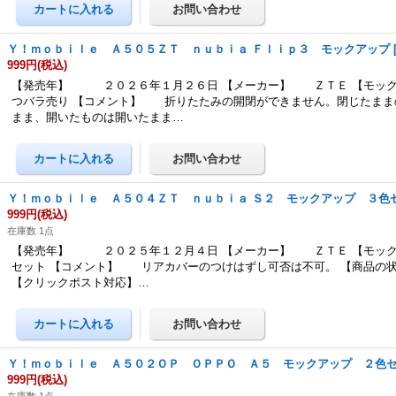
Ｙ！ｍｏｂｉｌｅ Ａ５０５ＺＴ ｎｕｂｉａ Ｆｌｉｐ３ モックアップ
999円
(税込)
【発売年】 ２０２６年１月２６日 【メーカー】 ＺＴＥ 【モック
つバラ売り 【コメント】 折りたたみの開閉ができません。閉じたまま
まま、開いたものは開いたまま…
Ｙ！ｍｏｂｉｌｅ Ａ５０４ＺＴ ｎｕｂｉａ Ｓ２ モックアップ ３色
999円
(税込)
在庫数 1点
【発売年】 ２０２５年１２月４日 【メーカー】 ＺＴＥ 【モック
セット 【コメント】 リアカバーのつけはずし可否は不可。 【商品の
【クリックポスト対応】…
Ｙ！ｍｏｂｉｌｅ Ａ５０２ＯＰ ＯＰＰＯ Ａ５ モックアップ ２色
999円
(税込)