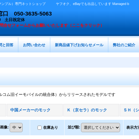
プル）専門ネットショップ ヤフオク、eBayでも出品しています Managed b
050-3635-5063
：00 土日祝定休
問合せフォームからお願いいたします（ここをクリック）
問と回答
お問い合わせ
新商品値下げお知らせメール
弊社のご紹介
ルコム旧イーモバイルの統合体）からリリースされたモデルです
中国メーカーのモック
Ｋ（京セラ）のモック
ＳＨ（
画像
:
並び順
:
在庫あり
表示方