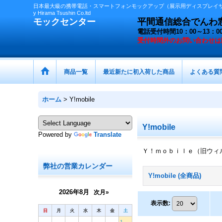
日本最大級の携帯電話・スマートフォンモックアップ（展示用ディスプレイサン
y Hirama Tsushin Co.ltd
モックセンター
平間通信総合でんわ窓口 
電話受付時間10：00～13
受付時間外の
お問い合わせは
商品一覧
最近新たに初入荷した商品
よくある質
ホーム
>
Y!mobile
Y!mobile
Powered by
Translate
Ｙ！ｍｏｂｉｌｅ（旧ウィ
弊社の営業カレンダー
Y!mobile (全商品)
2026年8月
次月»
表示数
:
日
月
火
水
木
金
土