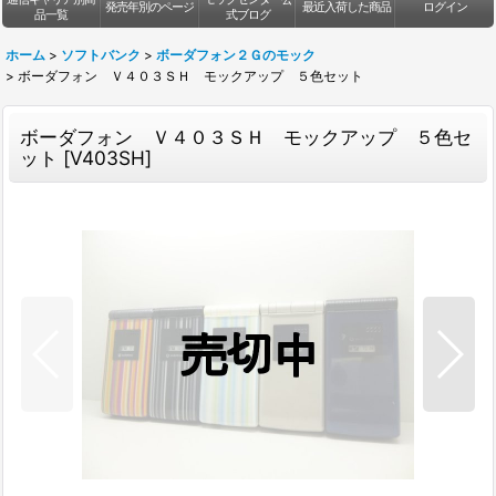
発売年別のページ
最近入荷した商品
ログイン
品一覧
式ブログ
ホーム
>
ソフトバンク
>
ボーダフォン２Ｇのモック
>
ボーダフォン Ｖ４０３ＳＨ モックアップ ５色セット
ボーダフォン Ｖ４０３ＳＨ モックアップ ５色セ
ット
[
V403SH
]