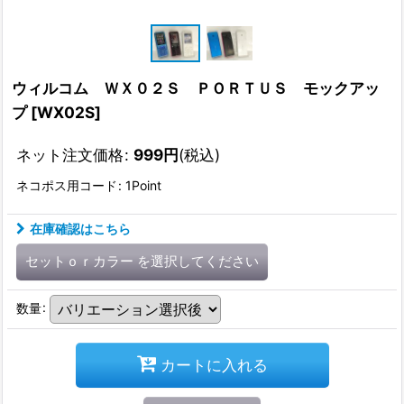
ウィルコム ＷＸ０２Ｓ ＰＯＲＴＵＳ モックアッ
プ
[
WX02S
]
ネット注文価格
:
999
円
(税込)
ネコポス用コード
:
1Point
在庫確認はこちら
セットｏｒカラー
を選択してください
数量
:
カートに入れる