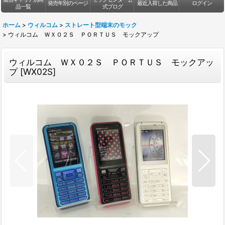
発売年別のページ
最近入荷した商品
ログイン
品一覧
式ブログ
ホーム
>
ウィルコム
>
ストレート型端末のモック
>
ウィルコム ＷＸ０２Ｓ ＰＯＲＴＵＳ モックアップ
ウィルコム ＷＸ０２Ｓ ＰＯＲＴＵＳ モックアッ
プ
[
WX02S
]