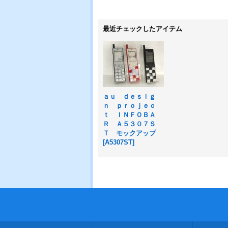
最近チェックしたアイテム
ａｕ ｄｅｓｉｇ
ｎ ｐｒｏｊｅｃ
ｔ ＩＮＦＯＢＡ
Ｒ Ａ５３０７Ｓ
Ｔ モックアップ
[
A5307ST
]