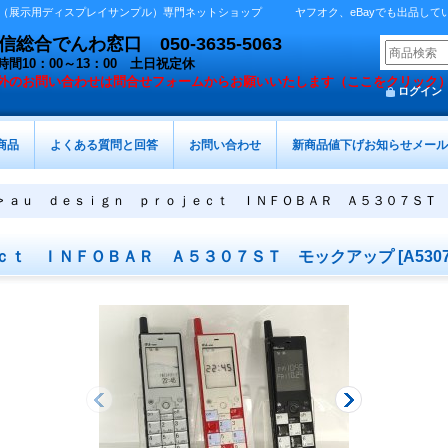
展示用ディスプレイサンプル）専門ネットショップ ヤフオク、eBayでも出品しています 
総合でんわ窓口 050-3635-5063
時間10：00～13：00 土日祝定休
外の
お問い合わせは問合せフォームからお願いいたします（ここをクリック
ログイン
商品
よくある質問と回答
お問い合わせ
新商品値下げお知らせメール
>
ａｕ ｄｅｓｉｇｎ ｐｒｏｊｅｃｔ ＩＮＦＯＢＡＲ Ａ５３０７ＳＴ
ｃｔ ＩＮＦＯＢＡＲ Ａ５３０７ＳＴ モックアップ
[
A530