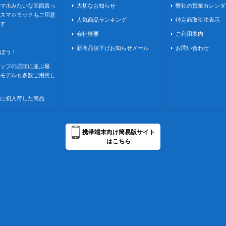
マホみたいな画面真っ
大切なお知らせ
弊社の営業カレンダ
スマホモックもご用意
人気商品ランキング
特定商取引法表示
す
会社概要
ご利用案内
新商品値下げお知らせメール
お問い合わせ
ぼう！
ップの店頭に並ぶ最
モデルも多数ご用意し
に初入荷した商品
携帯端末向け簡易版サイト
はこちら