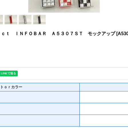
ｅｃｔ ＩＮＦＯＢＡＲ Ａ５３０７ＳＴ モックアップ
[
A53
トｏｒカラー