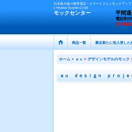
日本最大級の携帯電話・スマートフォンモックアップ（
y Hirama Tsushin Co.ltd
モックセンター
平間通信
電話受付
受付時間
商品一覧
最近新たに初入荷した
ホーム
>
ａｕ
>
デザインモデルのモック
ａｕ ｄｅｓｉｇｎ ｐｒｏｊｅ