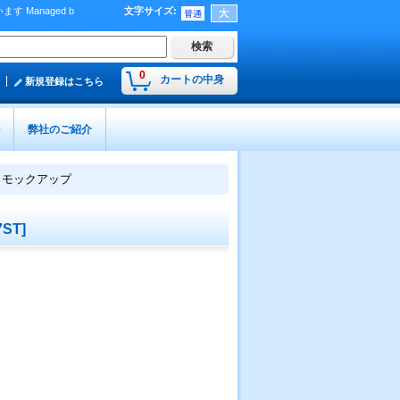
Managed b
文字サイズ
:
）
0
カートの中身
新規登録はこちら
弊社のご紹介
 モックアップ
7ST
]