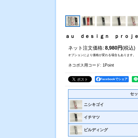
ａｕ ｄｅｓｉｇｎ ｐｒｏｊ
ネット注文価格
:
8,980円
(税込)
オプションにより価格が変わる場合もあります。
ネコポス用コード
:
1Point
Facebookでシェア
セッ
ニシキゴイ
イチマツ
ビルディング