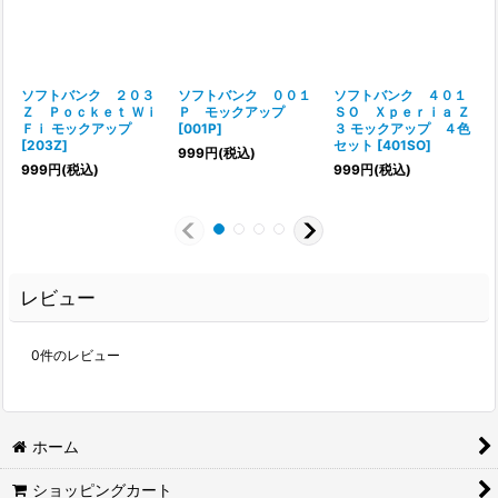
ソフトバンク ２０３
ソフトバンク ００１
ソフトバンク ４０１
Ｚ Ｐｏｃｋｅｔ Ｗｉ
Ｐ モックアップ
ＳＯ Ｘｐｅｒｉａ Ｚ
Ｆｉ モックアップ
[
001P
]
３ モックアップ ４色
[
[
203Z
]
セット
[
401SO
]
999
円
(税込)
999
円
(税込)
999
円
(税込)
レビュー
0
件のレビュー
ホーム
ショッピングカート