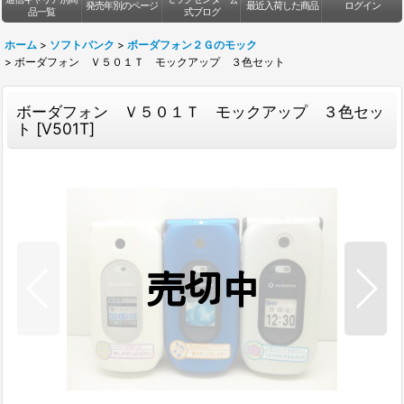
発売年別のページ
最近入荷した商品
ログイン
品一覧
式ブログ
ホーム
>
ソフトバンク
>
ボーダフォン２Ｇのモック
>
ボーダフォン Ｖ５０１Ｔ モックアップ ３色セット
ボーダフォン Ｖ５０１Ｔ モックアップ ３色セッ
ト
[
V501T
]