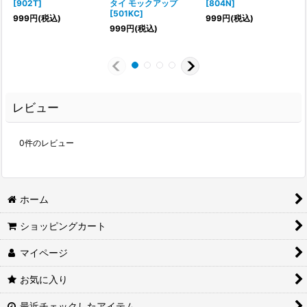
[
902T
]
タイ モックアップ
[
804N
]
[
501KC
]
999
円
(税込)
999
円
(税込)
[
999
円
(税込)
1
レビュー
0
件のレビュー
ホーム
ショッピングカート
マイページ
お気に入り
最近チェックしたアイテム