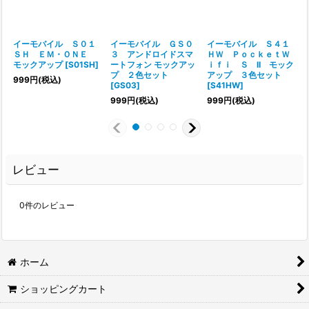
イーモバイル Ｓ０１
イーモバイル ＧＳ０
イーモバイル Ｓ４１
ＳＨ ＥＭ・ＯＮＥ
３ アンドロイドスマ
ＨＷ ＰｏｃｋｅｔＷ
モックアップ
[
S01SH
]
ートフォン モックアッ
ｉｆｉ Ｓ II モック
プ ２色セット
アップ ３色セット
999
円
(税込)
[
GS03
]
[
S41HW
]
999
円
(税込)
999
円
(税込)
レビュー
0
件のレビュー
ホーム
ショッピングカート