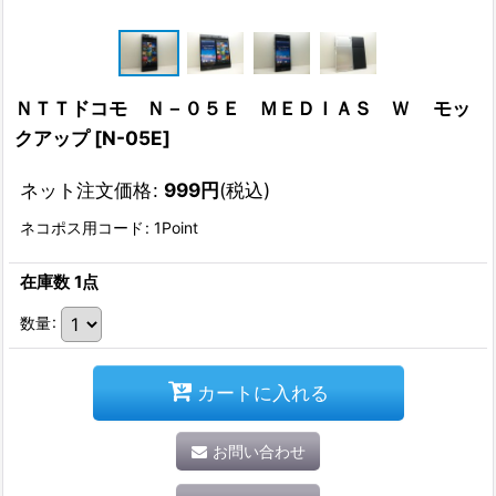
ＮＴＴドコモ Ｎ－０５Ｅ ＭＥＤＩＡＳ Ｗ モッ
クアップ
[
N-05E
]
ネット注文価格
:
999
円
(税込)
ネコポス用コード
:
1Point
在庫数 1点
数量
:
カートに入れる
お問い合わせ