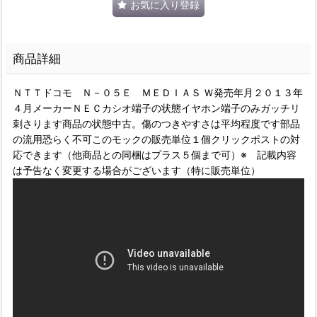
お気に入り登録
商品詳細
ＮＴＴドコモ Ｎ－０５Ｅ ＭＥＤＩＡＳ Ｗ発売年月２０１３年
４月メーカーＮＥＣカシオ端子の状態イヤホン端子のみガッチリ
刺さります商品の状態中古。傷のつきやすさは平均程度です部品
の流用恐らく不可このモックの販売単位１個クリックポストの対
応できます（他商品との同梱はプラス５個まで可）※ 記載内容
は予告なく変更する場合がございます（特に販売単位）