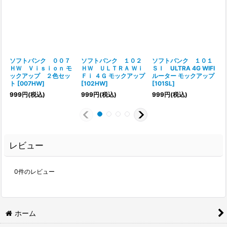
ソフトバンク ００７
ソフトバンク １０２
ソフトバンク １０１
ＨＷ Ｖｉｓｉｏｎ モ
ＨＷ ＵＬＴＲＡ Ｗｉ
ＳＩ ULTRA 4G WIFI
ックアップ ２色セッ
Ｆｉ ４Ｇ モックアップ
ルーター モックアップ
ト
[
007HW
]
[
102HW
]
[
101SL
]
999
円
(税込)
999
円
(税込)
999
円
(税込)
レビュー
0
件のレビュー
ホーム