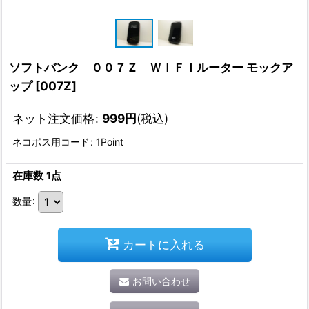
ソフトバンク ００７Ｚ ＷＩＦＩルーター モックア
ップ
[
007Z
]
ネット注文価格
:
999
円
(税込)
ネコポス用コード
:
1Point
在庫数 1点
数量
:
カートに入れる
お問い合わせ