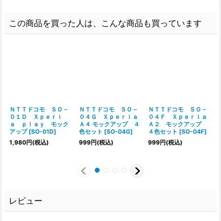
この商品を買った人は、こんな商品も買っています
ＮＴＴドコモ ＳＯ－
ＮＴＴドコモ ＳＯ－
ＮＴＴドコモ ＳＯ－
０１Ｄ Ｘｐｅｒｉ
０４Ｇ Ｘｐｅｒｉａ
０４Ｆ Ｘｐｅｒｉａ
ａ ｐｌａｙ モック
Ａ４ モックアップ ４
Ａ２ モックアップ
アップ
[
SO-01D
]
色セット
[
SO-04G
]
４色セット
[
SO-04F
]
[
1,980
円
(税込)
999
円
(税込)
999
円
(税込)
1
レビュー