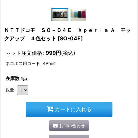
ＮＴＴドコモ ＳＯ－０４Ｅ Ｘｐｅｒｉａ Ａ モッ
クアップ ４色セット
[
SO-04E
]
ネット注文価格
:
999
円
(税込)
ネコポス用コード
:
4Point
在庫数 1点
数量
:
カートに入れる
お問い合わせ