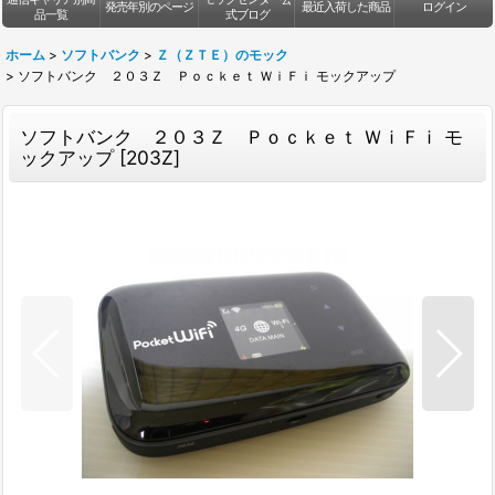
発売年別のページ
最近入荷した商品
ログイン
品一覧
式ブログ
ホーム
>
ソフトバンク
>
Ｚ（ＺＴＥ）のモック
>
ソフトバンク ２０３Ｚ Ｐｏｃｋｅｔ ＷｉＦｉ モックアップ
ソフトバンク ２０３Ｚ Ｐｏｃｋｅｔ ＷｉＦｉ モ
ックアップ
[
203Z
]