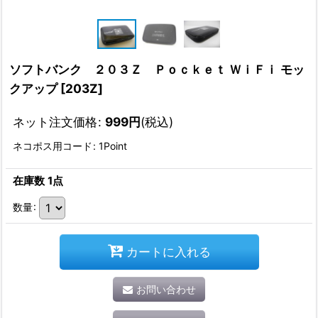
ソフトバンク ２０３Ｚ Ｐｏｃｋｅｔ ＷｉＦｉ モッ
クアップ
[
203Z
]
ネット注文価格
:
999
円
(税込)
ネコポス用コード
:
1Point
在庫数 1点
数量
:
カートに入れる
お問い合わせ