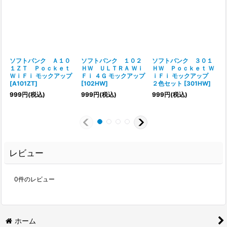
ソフトバンク Ａ１０
ソフトバンク １０２
ソフトバンク ３０１
１ＺＴ Ｐｏｃｋｅｔ
ＨＷ ＵＬＴＲＡ Ｗｉ
ＨＷ Ｐｏｃｋｅｔ Ｗ
ＷｉＦｉ モックアップ
Ｆｉ ４Ｇ モックアップ
ｉＦｉ モックアップ
[
A101ZT
]
[
102HW
]
２色セット
[
301HW
]
999
円
(税込)
999
円
(税込)
999
円
(税込)
レビュー
0
件のレビュー
ホーム