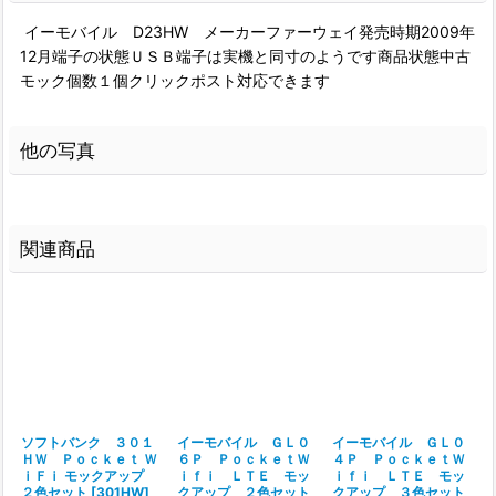
イーモバイル D23HW メーカーファーウェイ発売時期2009年
12月端子の状態ＵＳＢ端子は実機と同寸のようです商品状態中古
モック個数１個クリックポスト対応できます
他の写真
関連商品
ソフトバンク ３０１
イーモバイル ＧＬ０
イーモバイル ＧＬ０
ＨＷ Ｐｏｃｋｅｔ Ｗ
６Ｐ ＰｏｃｋｅｔＷ
４Ｐ ＰｏｃｋｅｔＷ
ｉＦｉ モックアップ
ｉｆｉ ＬＴＥ モッ
ｉｆｉ ＬＴＥ モッ
２色セット
[
301HW
]
クアップ ２色セット
クアップ ３色セット