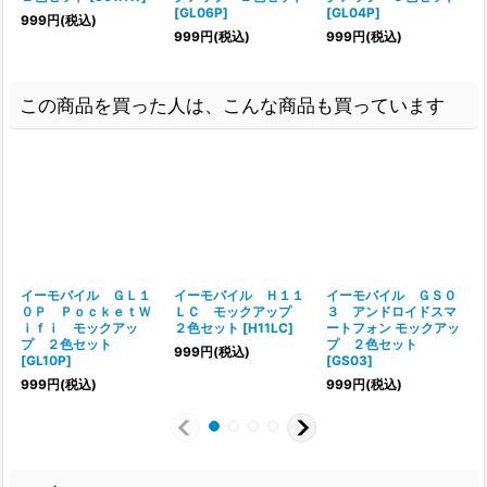
[
GL06P
]
[
GL04P
]
999
円
(税込)
999
円
(税込)
999
円
(税込)
この商品を買った人は、こんな商品も買っています
イーモバイル ＧＬ１
イーモバイル Ｈ１１
イーモバイル ＧＳ０
０Ｐ ＰｏｃｋｅｔＷ
ＬＣ モックアップ
３ アンドロイドスマ
ｉｆｉ モックアッ
２色セット
[
H11LC
]
ートフォン モックアッ
プ ２色セット
プ ２色セット
999
円
(税込)
[
GL10P
]
[
GS03
]
999
円
(税込)
999
円
(税込)