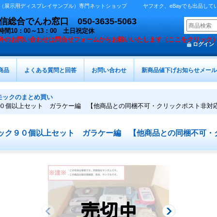
展示用ディスプレイサンプル）専門ネットショップ ヤフオク、eBayでも出品しています 
総合でんわ窓口 050-3635-5063
時間10：00～13：00 土日祝定休
外の
お問い合わせは問合せフォームからお願いいたします（ここをクリック
ログイン
商品
よくある質問と回答
お問い合わせ
新商品値下げお知らせメール
モックのまとめ買い
０個以上セット ガラケー編 【他商品との同梱不可・クリックポスト非対
ック９０個以上セット ガラケー編 【他商品との同梱不可・