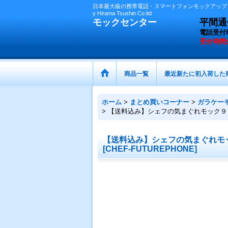
日本最大級の携帯電話・スマートフォンモックアップ（
y Hirama Tsushin Co.ltd
モックセンター
平間通信
電話受付
受付時間
商品一覧
最近新たに初入荷した
ホーム
>
まとめ買いコーナー
>
ガラケー
>
【送料込み】シェフの気まぐれモック９
【送料込み】シェフの気まぐれモ
[
CHEF-FUTUREPHONE
]