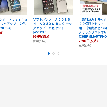
ンク Ｘｐｅｒｉａ
ソフトバンク Ａ５０１Ｓ
【送料込み】モック
 モックアップ ２色
Ｈ ＡＱＵＯＳ Ｒ１０ モッ
００個以上セット 
A501SO
]
クアップ ２色セット
編 【他商品との同
込)
[
A501SH
]
クリックポスト非対
999円
(税込)
[
CHEF-SMARTPHO
2,580円
(税込)
在庫数 1点
在庫数 4点