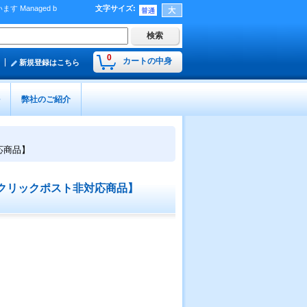
Managed b
文字サイズ
:
）
0
カートの中身
新規登録はこちら
弊社のご紹介
応商品】
クリックポスト非対応商品】