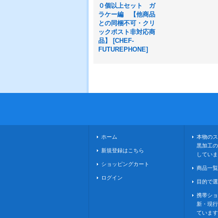
０個以上セット ガ
ラケー編 【他商品
との同梱不可・クリ
ックポスト非対応商
品】
[
CHEF-
FUTUREPHONE
]
ホーム
本物のス
黒加工の
新規登録はこちら
していま
ショッピングカート
商品一覧
ログイン
目的で選
携帯ショ
新・現行
ています