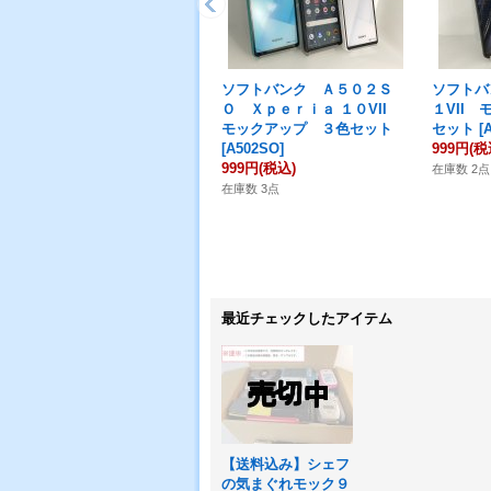
ソフトバンク Ａ５０２Ｓ
ソフトバ
Ｏ Ｘｐｅｒｉａ １０VII
１VII
モックアップ ３色セット
セット
[
[
A502SO
]
999円
(税
999円
(税込)
在庫数 2点
在庫数 3点
最近チェックしたアイテム
【送料込み】シェフ
の気まぐれモック９