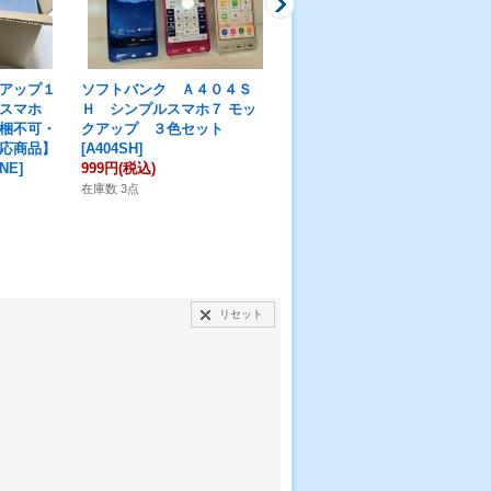
アップ１
ソフトバンク Ａ４０４Ｓ
ソフトバンク Ｇａｌａｘｙ
スマホ
Ｈ シンプルスマホ７ モッ
Ａ５７ モックアップ
[
SB-
梱不可・
クアップ ３色セット
A57
]
応商品】
[
A404SH
]
999円
(税込)
NE
]
999円
(税込)
在庫数 3点
リセット