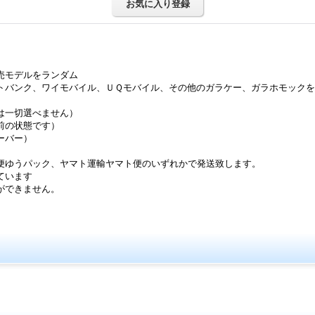
お気に入り登録
モデルをランダム
バンク、ワイモバイル、ＵＱモバイル、その他のガラケー、ガラホモックを
は一切選べません）
前の状態です）
ーバー）
便ゆうパック、ヤマト運輸ヤマト便のいずれかで発送致します。
ています
ができません。