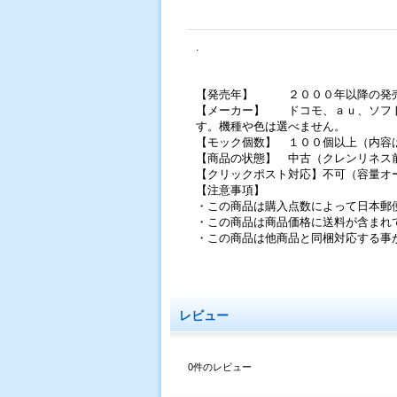
.
【発売年】 ２０００年以降の発売
【メーカー】 ドコモ、ａｕ、ソフト
す。機種や色は選べません。
【モック個数】 １００個以上（内容
【商品の状態】 中古（クレンリネス
【クリックポスト対応】不可（容量オ
【注意事項】
・この商品は購入点数によって日本郵
・この商品は商品価格に送料が含まれ
・この商品は他商品と同梱対応する事
レビュー
0
件のレビュー