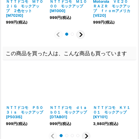
ＮＴＴドコモ Ｍ７０
ＮＴＴドコモ Ｍ１０
Motorola ＶＥ２０
２ｉＧ モックアッ
００ モックアップ
ＲＡＺＲ モックアッ
プ ２色セット
[
M1000
]
プ ｆｒｏｍアメリカ
[
M702IG
]
[
VE20
]
[
999
円
(税込)
999
円
(税込)
999
円
(税込)
この商品を買った人は、こんな商品も買っています
ＮＴＴドコモ Ｐ５０
ＮＴＴドコモ ｄｔａ
ＮＴＴドコモ ＫＹ１
３ｉｓ モックアップ
ｂ０１ モックアップ
０１ モックアップ
[
P503IS
]
[
DTAB01
]
[
KY101
]
[
999
円
(税込)
999
円
(税込)
3,980
円
(税込)