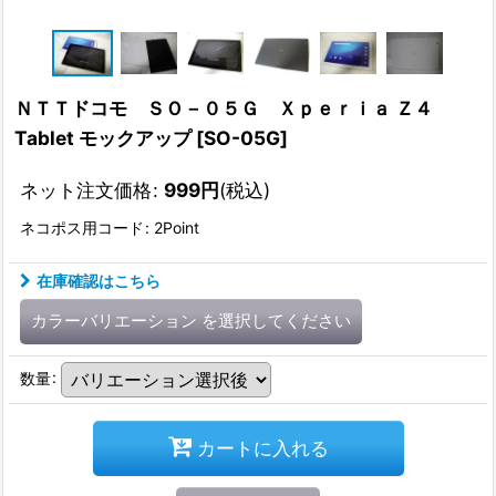
ＮＴＴドコモ ＳＯ－０５Ｇ Ｘｐｅｒｉａ Ｚ４
Tablet モックアップ
[
SO-05G
]
ネット注文価格
:
999
円
(税込)
ネコポス用コード
:
2Point
在庫確認はこちら
カラーバリエーション
を選択してください
数量
:
カートに入れる