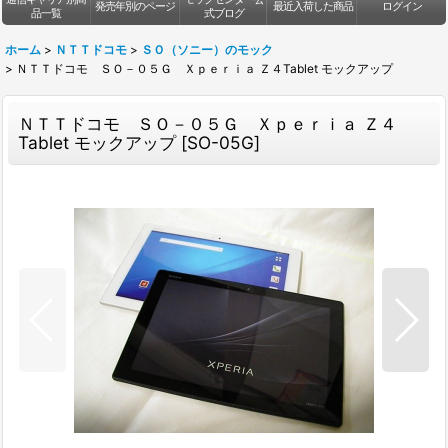
発売年別のページ
最近入荷した商品
ログイン
品一覧
式ブログ
ホーム
>
ＮＴＴドコモ
>
ＳＯ（ソニー）のモック
>
ＮＴＴドコモ ＳＯ－０５Ｇ Ｘｐｅｒｉａ Ｚ４Tablet モックアップ
ＮＴＴドコモ ＳＯ－０５Ｇ Ｘｐｅｒｉａ Ｚ４
Tablet モックアップ
[
SO-05G
]