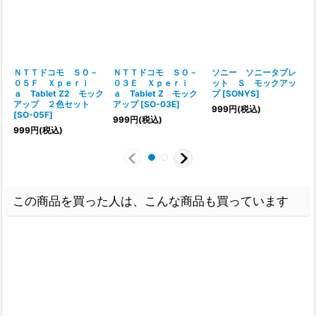
ＮＴＴドコモ ＳＯ－
ＮＴＴドコモ ＳＯ－
ソニー ソニータブレ
０５Ｆ Ｘｐｅｒｉ
０３Ｅ Ｘｐｅｒｉ
ット Ｓ モックアッ
ａ Tablet Z2 モック
ａ Tablet Z モック
プ
[
SONYS
]
アップ ２色セット
アップ
[
SO-03E
]
999
円
(税込)
[
SO-05F
]
999
円
(税込)
999
円
(税込)
この商品を買った人は、こんな商品も買っています