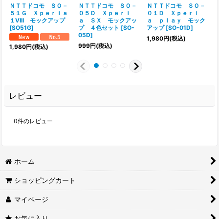
ＮＴＴドコモ ＳＯ－
ＮＴＴドコモ ＳＯ－
ＮＴＴドコモ ＳＯ－
５１Ｇ Ｘｐｅｒｉａ
０５Ｄ Ｘｐｅｒｉ
０１Ｄ Ｘｐｅｒｉ
１VIII モックアップ
ａ ＳＸ モックアッ
ａ ｐｌａｙ モック
[
SO51G
]
プ ４色セット
[
SO-
アップ
[
SO-01D
]
05D
]
1,980
円
(税込)
999
円
(税込)
1,980
円
(税込)
レビュー
0
件のレビュー
ホーム
ショッピングカート
マイページ
お気に入り