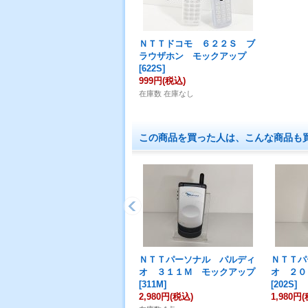
ＮＴＴドコモ ６２２Ｓ ブ
ラウザホン モックアップ
[
622S
]
999円
(税込)
在庫数 在庫なし
この商品を買った人は、こんな商品も
ＮＴＴパーソナル パルディ
ＮＴＴパ
オ ３１１Ｍ モックアップ
オ ２０
[
311M
]
[
202S
]
2,980円
(税込)
1,980円
(