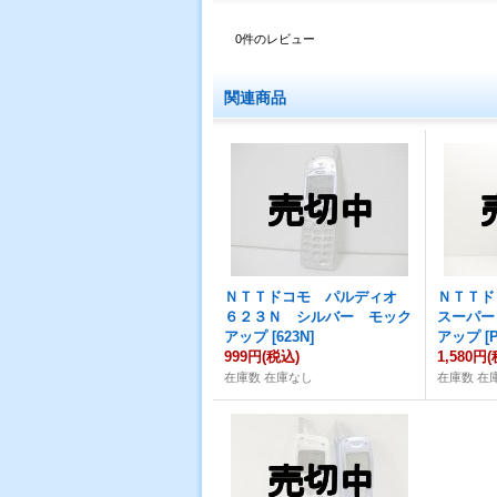
0
件のレビュー
関連商品
ＮＴＴドコモ パルディオ
ＮＴＴ
６２３Ｎ シルバー モック
スーパー
アップ
[
623N
]
アップ
[
P
999円
(税込)
1,580円
(
在庫数 在庫なし
在庫数 在