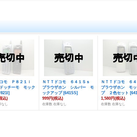
ドコモ Ｐ８２１ｉ
ＮＴＴドコモ ６４１Ｓｓ
ＮＴＴドコモ ６
ドッチーモ モック
ブラウザホン シルバー モ
ブラウザホン モッ
821I
]
ックアップ
[
641SS
]
プ ２色セット
[
64
税込)
999円
(税込)
1,580円
(税込)
庫なし
在庫数 在庫なし
在庫数 在庫なし