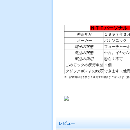
ＮＴＴパーソナル
発売年月
１９９７年３
メーカー
パナソニック
端子の状態
フューチャー
商品の状態
中古。イヤホ
部品の流用
恐らく不可
このモックの販売単位
１個
クリックポストの対応
できます（他
※ 記載内容は予告なく変更する場合がございます（特
レビュー