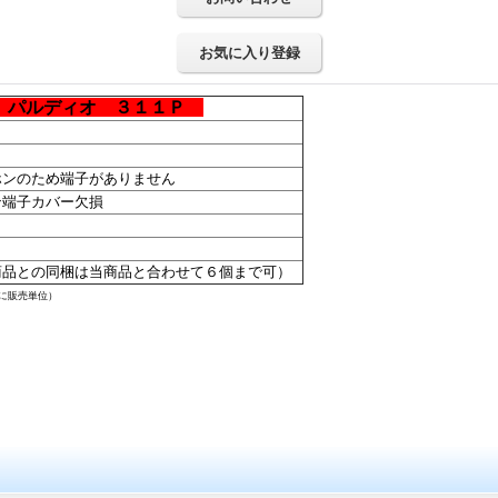
お気に入り登録
 パルディオ ３１１Ｐ
月
ホンのため端子がありません
ン端子カバー欠損
商品との同梱は当商品と合わせて６個まで可）
に販売単位）