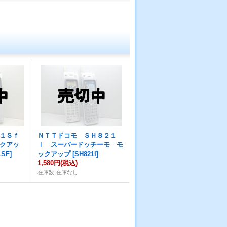
４１Ｓｆ
ＮＴＴドコモ ＳＨ８２１
クアッ
ｉ スーパードッチーモ モ
1SF
]
ックアップ
[
SH821I
]
1,580円
(税込)
在庫数 在庫なし