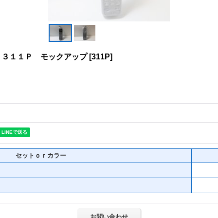
 ３１１Ｐ モックアップ
[
311P
]
セットｏｒカラー
お問い合わせ