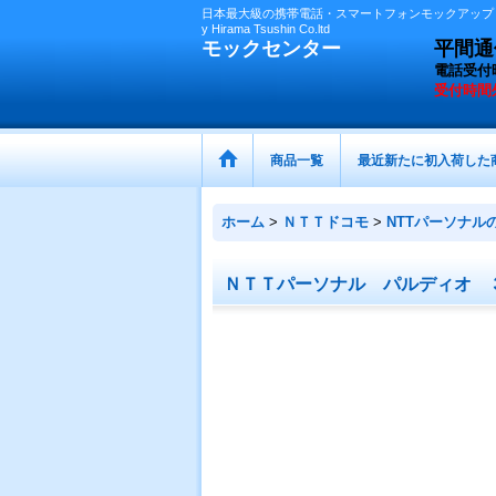
日本最大級の携帯電話・スマートフォンモックアップ（
y Hirama Tsushin Co.ltd
モックセンター
平間通信
電話受付
受付時間
商品一覧
最近新たに初入荷した
ホーム
>
ＮＴＴドコモ
>
NTTパーソナル
ＮＴＴパーソナル パルディオ 