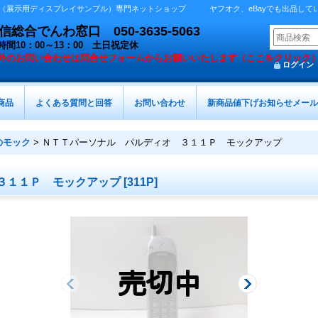
展示用ディスプレイサンプル）専門ネットショップ ヤフオク、eBayでも出品しています 
総合でんわ窓口 050-3635-5063
時間10：00～13：00 土日祝定休
外の
お問い合わせは問合せフォームからお願いいたします（ここをクリック
ログイン
商品
よくある質問と回答
お問い合わせ
新商品値下げお知らせメール
のモック
>
ＮＴＴパーソナル パルディオ ３１１Ｐ モックアップ
３１１Ｐ モックアップ
[
311P
]