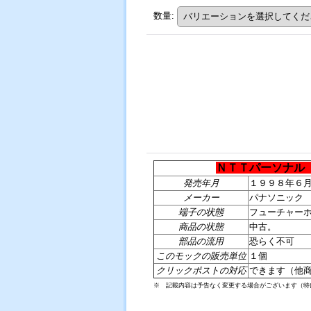
数量
:
ＮＴＴパーソナル
発売年月
１９９８年６
メーカー
パナソニック
端子の状態
フューチャー
商品の状態
中古。
部品の流用
恐らく不可
このモックの販売単位
１個
クリックポストの対応
できます（他
※ 記載内容は予告なく変更する場合がございます（特