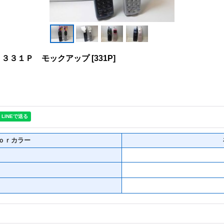
 ３３１Ｐ モックアップ
[
331P
]
ｏｒカラー