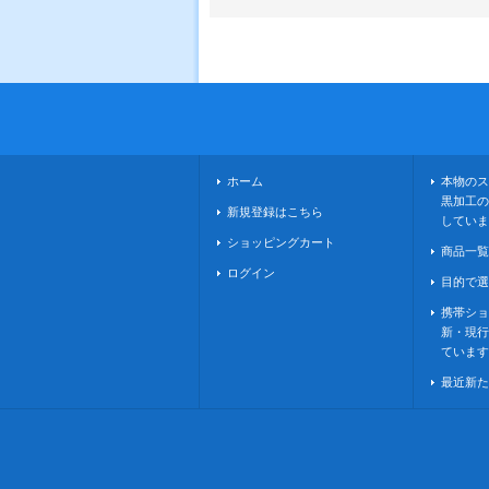
ホーム
本物のス
黒加工の
新規登録はこちら
していま
ショッピングカート
商品一覧
ログイン
目的で選
携帯ショ
新・現行
ています
最近新た