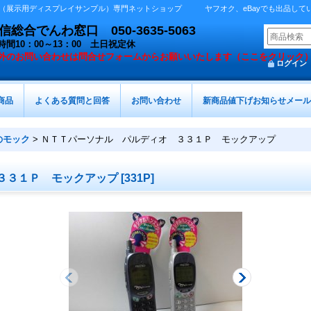
展示用ディスプレイサンプル）専門ネットショップ ヤフオク、eBayでも出品しています 
総合でんわ窓口 050-3635-5063
時間10：00～13：00 土日祝定休
外の
お問い合わせは問合せフォームからお願いいたします（ここをクリック
ログイン
商品
よくある質問と回答
お問い合わせ
新商品値下げお知らせメール
のモック
>
ＮＴＴパーソナル パルディオ ３３１Ｐ モックアップ
３３１Ｐ モックアップ
[
331P
]