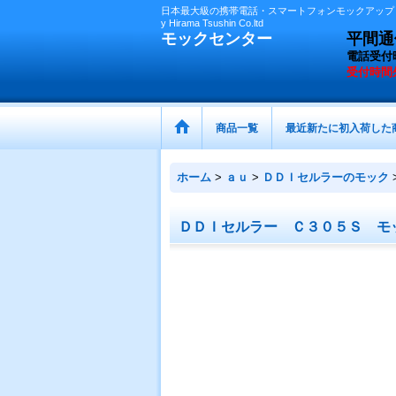
日本最大級の携帯電話・スマートフォンモックアップ（
y Hirama Tsushin Co.ltd
モックセンター
平間通信
電話受付
受付時間
商品一覧
最近新たに初入荷した
ホーム
>
ａｕ
>
ＤＤＩセルラーのモック
ＤＤＩセルラー Ｃ３０５Ｓ モ