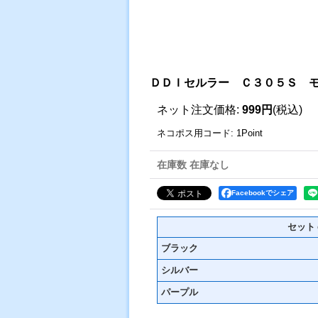
ＤＤＩセルラー Ｃ３０５Ｓ 
ネット注文価格
:
999円
(税込)
ネコポス用コード
:
1Point
在庫数 在庫なし
Facebookでシェア
セット
ブラック
シルバー
パープル