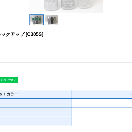
モックアップ
[
C305S
]
ｏｒカラー