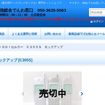
展示用ディスプレイサンプル）専門ネットショップ ヤフオク、eBayでも出品しています 
総合でんわ窓口 050-3635-5063
時間10：00～13：00 土日祝定休
外の
お問い合わせは問合せフォームからお願いいたします（ここをクリック
ログイン
商品
よくある質問と回答
お問い合わせ
新商品値下げお知らせメール
>
ＤＤＩセルラー Ｃ３０５Ｓ モックアップ
ックアップ
[
C305S
]