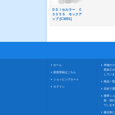
ＤＤＩセルラー Ｃ
３０５Ｓ モックア
ップ
[
C305S
]
ホーム
本物のス
黒加工の
新規登録はこちら
していま
ショッピングカート
商品一覧
ログイン
目的で選
携帯ショ
新・現行
ています
最近新た