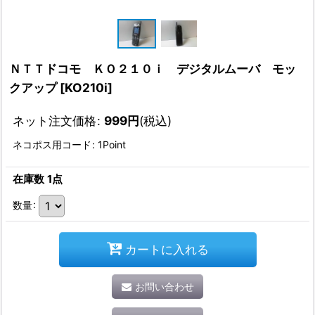
ＮＴＴドコモ ＫＯ２１０ｉ デジタルムーバ モッ
クアップ
[
KO210i
]
ネット注文価格
:
999
円
(税込)
ネコポス用コード
:
1Point
在庫数 1点
数量
:
カートに入れる
お問い合わせ