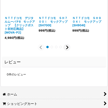
ＮＴＴドコモ デジタ
ＮＴＴドコモ ＳＨ７
ＮＴＴドコモ ＳＨ９
ルムーバＰII モックア
００ｉ モックアップ
０４ｉ モックアップ
ップ 【クリックポス
[
SH700I
]
[
SH904I
]
ト非対応商品】
999
円
(税込)
999
円
(税込)
[
MOVA-P2
]
[
4,980
円
(税込)
レビュー
0
件のレビュー
ホーム
ショッピングカート