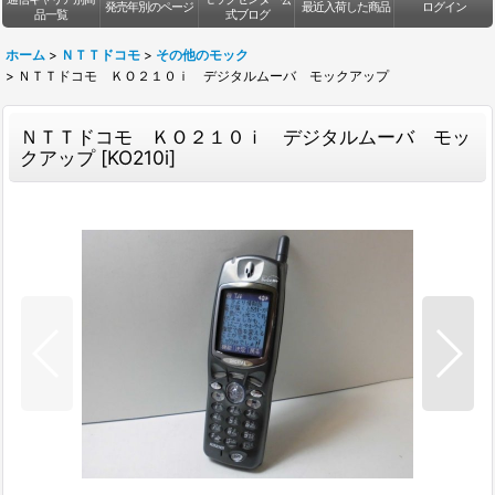
発売年別のページ
最近入荷した商品
ログイン
品一覧
式ブログ
ホーム
>
ＮＴＴドコモ
>
その他のモック
>
ＮＴＴドコモ ＫＯ２１０ｉ デジタルムーバ モックアップ
ＮＴＴドコモ ＫＯ２１０ｉ デジタルムーバ モッ
クアップ
[
KO210i
]