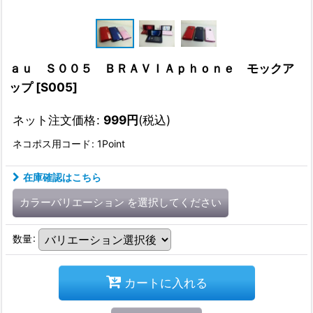
ａｕ Ｓ００５ ＢＲＡＶＩＡｐｈｏｎｅ モックア
ップ
[
S005
]
ネット注文価格
:
999
円
(税込)
ネコポス用コード
:
1Point
在庫確認はこちら
カラーバリエーション
を選択してください
数量
:
カートに入れる