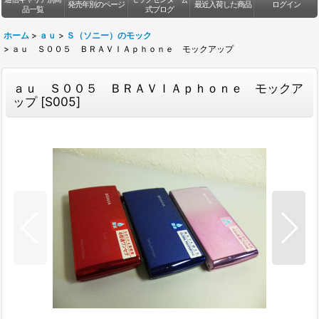
発売年別のページ
最近入荷した商品
ログイン
品一覧
式ブログ
ホーム
>
ａｕ
>
Ｓ（ソニー）のモック
>
ａｕ Ｓ００５ ＢＲＡＶＩＡｐｈｏｎｅ モックアップ
ａｕ Ｓ００５ ＢＲＡＶＩＡｐｈｏｎｅ モックア
ップ
[
S005
]