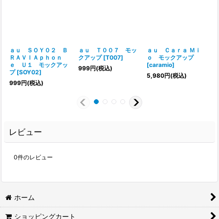
ａｕ ＳＯＹ０２ Ｂ
ａｕ Ｔ００７ モッ
ａｕ Ｃａｒａ Ｍｉ
ＲＡＶＩＡｐｈｏｎ
クアップ
[
T007
]
ｏ モックアップ
ｅ Ｕ１ モックアッ
[
caramio
]
999
円
(税込)
プ
[
SOY02
]
5,980
円
(税込)
999
円
(税込)
レビュー
0
件のレビュー
ホーム
ショッピングカート