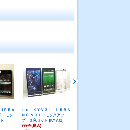
ＵＲＢＡ
ａｕ ＫＹＶ３１ ＵＲＢＡ
ａｕ ＳＯＹ０２ ＢＲＡＶ
SO モッ
ＮＯ Ｖ０１ モックアッ
ＩＡｐｈｏｎｅ Ｕ１ モッ
ト
プ ３色セット
[
KYV31
]
クアップ
[
SOY02
]
999円
(税込)
999円
(税込)