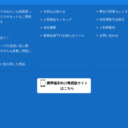
マホみたいな画面真っ
大切なお知らせ
弊社の営業カレンダ
スマホモックもご用意
人気商品ランキング
特定商取引法表示
す
会社概要
ご利用案内
新商品値下げお知らせメール
お問い合わせ
ぼう！
ップの店頭に並ぶ最
モデルも多数ご用意し
に初入荷した商品
携帯端末向け簡易版サイト
はこちら