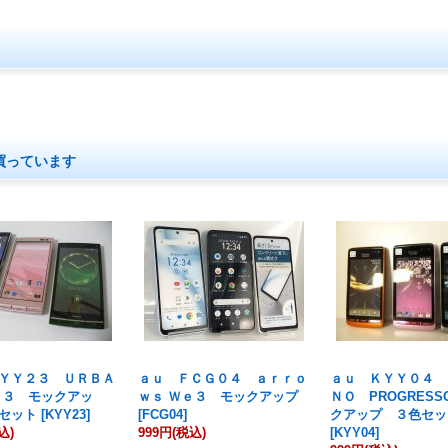
買っています
ＹＹ２３ ＵＲＢＡ
ａｕ ＦＣＧ０４ ａｒｒｏ
ａｕ ＫＹＹ０４ 
０３ モックアッ
ｗｓ Ｗｅ３ モックアップ
ＮＯ PROGRES
セット
[
KYY23
]
[
FCG04
]
クアップ ３色セッ
込)
999円
(税込)
[
KYY04
]