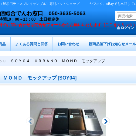
展示用ディスプレイサンプル）専門ネットショップ ヤフオク、eBayでも出品しています 
総合でんわ窓口 050-3635-5063
時間10：00～13：00 土日祝定休
外の
お問い合わせは問合せフォームからお願いいたします（ここをクリック
ログイン
商品
よくある質問と回答
お問い合わせ
新商品値下げお知らせメール
ａｕ ＳＯＹ０４ ＵＲＢＡＮＯ ＭＯＮＤ モックアップ
 ＭＯＮＤ モックアップ
[
SOY04
]