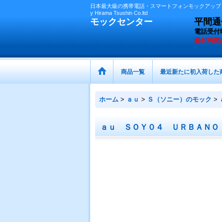
日本最大級の携帯電話・スマートフォンモックアップ（
y Hirama Tsushin Co.ltd
モックセンター
平間通信
電話受付
受付時間
商品一覧
最近新たに初入荷した
ホーム
>
ａｕ
>
Ｓ（ソニー）のモック
>
ａｕ ＳＯＹ０４ ＵＲＢＡＮＯ