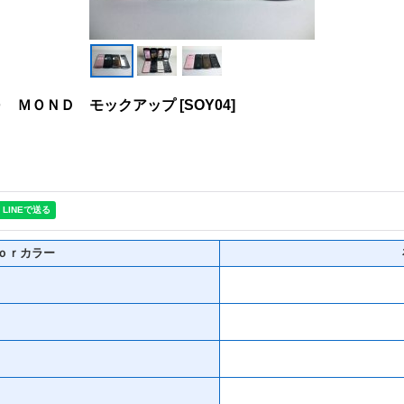
Ｏ ＭＯＮＤ モックアップ
[
SOY04
]
ｏｒカラー