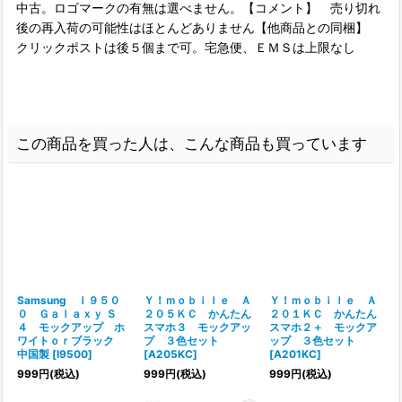
中古。ロゴマークの有無は選べません。【コメント】 売り切れ
後の再入荷の可能性はほとんどありません【他商品との同梱】
クリックポストは後５個まで可。宅急便、ＥＭＳは上限なし
この商品を買った人は、こんな商品も買っています
Samsung Ｉ９５０
Ｙ！ｍｏｂｉｌｅ Ａ
Ｙ！ｍｏｂｉｌｅ Ａ
０ Ｇａｌａｘｙ Ｓ
２０５ＫＣ かんたん
２０１ＫＣ かんたん
４ モックアップ ホ
スマホ３ モックアッ
スマホ２＋ モックア
ワイトｏｒブラック
プ ３色セット
ップ ３色セット
中国製
[
I9500
]
[
A205KC
]
[
A201KC
]
[
999
円
(税込)
999
円
(税込)
999
円
(税込)