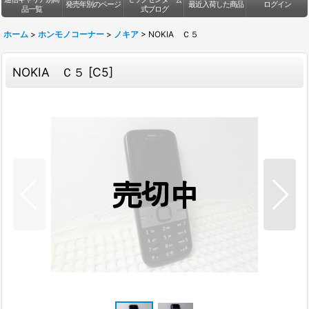
発売年別のページ
最近入荷した商品
ログイン
品一覧
式ブログ
ホーム
>
ホンモノコーナー
>
ノキア
>
NOKIA Ｃ５
NOKIA Ｃ５
[
C5
]