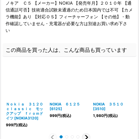
ノキア Ｃ５ 【メーカー】NOKIA 【発売年月】２０１０年 【通
信通話可否】技術適合試験未通過のため日本国内では不可 【カメ
ラ機能】あり 【対応ＯＳ】フィーチャーフォン 【その他】・動
作確認していません・充電器が必要な方は別途お買い求め下さ
い
この商品を買った人は、こんな商品も買っています
Ｎｏｋｉａ ３１２０
NOKIA ６１２５
NOKIA ３５１０
ｃｌａｓｓｉｃ モッ
[
6125
]
[
3510
]
[
クアップ ｆｒｏｍド
999
円
(税込)
1,980
円
(税込)
イツ
[
NOKIA3120
]
999
円
(税込)