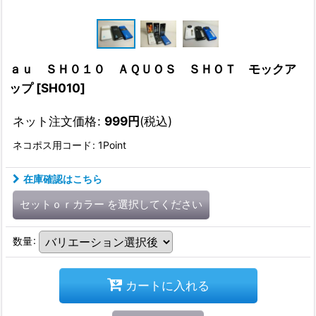
ａｕ ＳＨ０１０ ＡＱＵＯＳ ＳＨＯＴ モックア
ップ
[
SH010
]
ネット注文価格
:
999
円
(税込)
ネコポス用コード
:
1Point
在庫確認はこちら
セットｏｒカラー
を選択してください
数量
:
カートに入れる