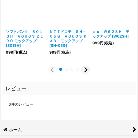
ソフトバンク ８０１
ＮＴＴドコモ ＳＨ－
ａｕ Ｗ６２ＳＨ モ
ＳＨ ＡＱＵＯＳ ＺＥ
０５Ｇ ＡＱＵＯＳ Ｐ
ックアップ
[
W62SH
]
ＲＯ モックアップ
ＡＤ モックアップ
999
円
(税込)
[
801SH
]
[
SH-05G
]
999
円
(税込)
999
円
(税込)
レビュー
0
件のレビュー
ホーム