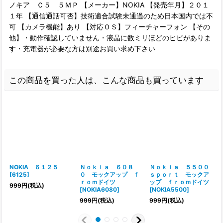
ノキア Ｃ５ ５ＭＰ 【メーカー】NOKIA 【発売年月】２０１
１年 【通信通話可否】技術適合試験未通過のため日本国内では不
可 【カメラ機能】あり 【対応ＯＳ】フィーチャーフォン 【その
他】・動作確認していません・液晶に数ミリほどのヒビがありま
す・充電器が必要な方は別途お買い求め下さい
この商品を買った人は、こんな商品も買っています
NOKIA ６１２５
Ｎｏｋｉａ ６０８
Ｎｏｋｉａ ５５００
[
6125
]
０ モックアップ ｆ
ｓｐｏｒｔ モックア
ｒｏｍドイツ
ップ ｆｒｏｍドイツ
999
円
(税込)
[
NOKIA6080
]
[
NOKIA5500
]
[
999
円
(税込)
999
円
(税込)