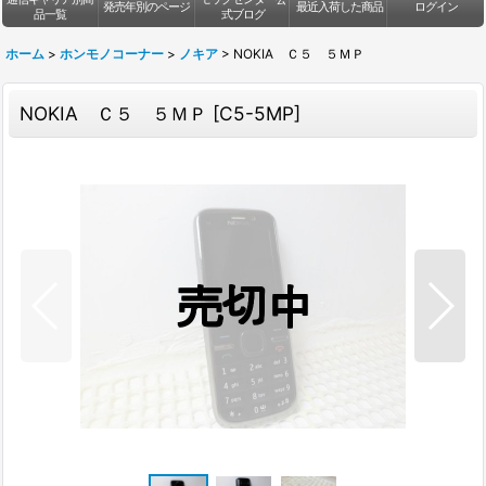
発売年別のページ
最近入荷した商品
ログイン
品一覧
式ブログ
ホーム
>
ホンモノコーナー
>
ノキア
>
NOKIA Ｃ５ ５ＭＰ
NOKIA Ｃ５ ５ＭＰ
[
C5-5MP
]