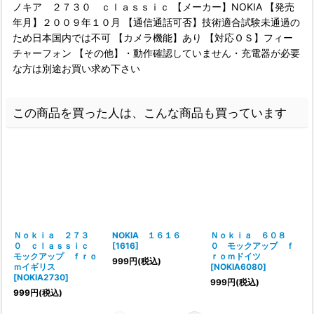
ノキア ２７３０ ｃｌａｓｓｉｃ 【メーカー】NOKIA 【発売
年月】２００９年１０月 【通信通話可否】技術適合試験未通過の
ため日本国内では不可 【カメラ機能】あり 【対応ＯＳ】フィー
チャーフォン 【その他】・動作確認していません・充電器が必要
な方は別途お買い求め下さい
この商品を買った人は、こんな商品も買っています
Ｎｏｋｉａ ２７３
NOKIA １６１６
Ｎｏｋｉａ ６０８
０ ｃｌａｓｓｉｃ
[
1616
]
０ モックアップ ｆ
モックアップ ｆｒｏ
ｒｏｍドイツ
999
円
(税込)
ｍイギリス
[
NOKIA6080
]
[
NOKIA2730
]
[
999
円
(税込)
999
円
(税込)