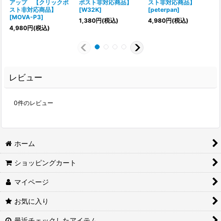
アップ 【クリックポ
ポスト非対応商品】
スト非対応商品】
スト非対応商品】
[
W32K
]
[
peterpan
]
[
MOVA-P3
]
[
1,380
円
(税込)
4,980
円
(税込)
4,980
円
(税込)
1
レビュー
0
件のレビュー
ホーム
ショッピングカート
マイページ
お気に入り
最近チェックしたアイテム