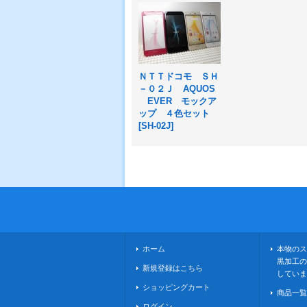
ＮＴＴドコモ ＳＨ
－０２Ｊ AQUOS
EVER モックア
ップ ４色セット
[
SH-02J
]
ホーム
本物のス
黒加工の
新規登録はこちら
していま
ショッピングカート
商品一覧
ログイン