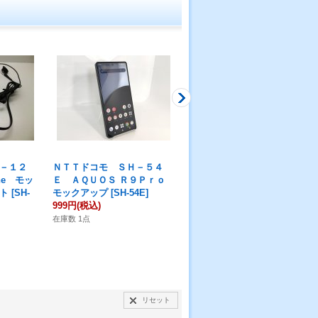
－１２
ＮＴＴドコモ ＳＨ－５４
ＮＴＴドコモ ＳＨ－０２
ne モッ
Ｅ ＡＱＵＯＳ Ｒ９Ｐｒｏ
Ｍ ＡＱＵＯＳ ｓｅｎｓｅ
ト
[
SH-
モックアップ
[
SH-54E
]
３ モックアップ ４色セッ
999円
(税込)
ト
[
SH-02M
]
999円
(税込)
在庫数 1点
在庫数 1点
リセット