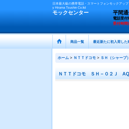
日本最大級の携帯電話・スマートフォンモックアップ（
y Hirama Tsushin Co.ltd
モックセンター
平間通信
電話受付
受付時間
商品一覧
最近新たに初入荷した
ホーム
>
ＮＴＴドコモ
>
ＳＨ（シャープ
ＮＴＴドコモ ＳＨ－０２Ｊ AQ