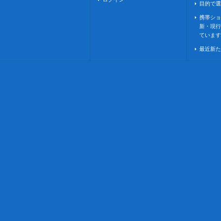
目的で選
携帯ショ
新・現行
ています
最近新た