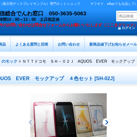
展示用ディスプレイサンプル）専門ネットショップ ヤフオク、eBayでも出品しています 
総合でんわ窓口 050-3635-5063
時間10：00～13：00 土日祝定休
外の
お問い合わせは問合せフォームからお願いいたします（ここをクリック
ログイン
商品
よくある質問と回答
お問い合わせ
新商品値下げお知らせメール
）のモック
>
ＮＴＴドコモ ＳＨ－０２Ｊ AQUOS EVER モックアップ
UOS EVER モックアップ ４色セット
[
SH-02J
]