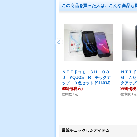
この商品を買った人は、こんな商品も
ＮＴＴドコモ ＳＨ－０３
ＮＴＴド
Ｊ AQUOS R モックア
Ｇ ＡＱ
ップ ３色セット
[
SH-03J
]
クアップ
999円
(税込)
999円
(税
在庫数 1点
在庫数 1点
最近チェックしたアイテム