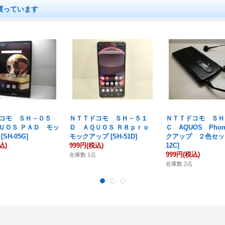
買っています
コモ ＳＨ－０５
ＮＴＴドコモ ＳＨ－５１
ＮＴＴドコモ ＳＨ
ＵＯＳ ＰＡＤ モッ
Ｄ ＡＱＵＯＳ Ｒ８ｐｒｏ
Ｃ AQUOS Pho
[
SH-05G
]
モックアップ
[
SH-51D
]
クアップ ２色セッ
込)
999円
(税込)
12C
]
999円
(税込)
在庫数 1点
在庫数 2点