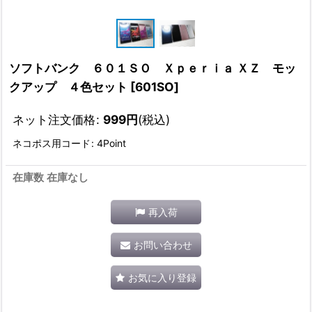
ソフトバンク ６０１ＳＯ Ｘｐｅｒｉａ ＸＺ モッ
クアップ ４色セット
[
601SO
]
ネット注文価格
:
999
円
(税込)
ネコポス用コード
:
4Point
在庫数 在庫なし
再入荷
お問い合わせ
お気に入り登録