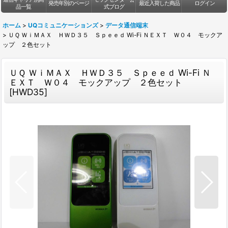
発売年別のページ
最近入荷した商品
ログイン
品一覧
式ブログ
ホーム
>
UQコミュニケーションズ
>
データ通信端末
>
ＵＱ ＷｉＭＡＸ ＨＷＤ３５ Ｓｐｅｅｄ Wi-Fi ＮＥＸＴ Ｗ０４ モックア
ップ ２色セット
ＵＱ ＷｉＭＡＸ ＨＷＤ３５ Ｓｐｅｅｄ Wi-Fi Ｎ
ＥＸＴ Ｗ０４ モックアップ ２色セット
[
HWD35
]