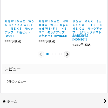
ＵＱ ＷｉＭＡＸ Ｗ０
ＵＱ ＷｉＭＡＸ ＨＷ
ＵＱ ＷｉＭＡＸ Ｓｐ
５ Ｓｐｅｅｄ Ｗｉ-Ｆ
Ｄ３４ Ｗ０３ Ｓｐｅ
ｅｅｄ Ｗｉ－Ｆｉ ＨＯ
ｉ ＮＥＸＴ モック
ｅｄ Ｗｉ-Ｆｉ ＮＥ
ＭＥ ０１ モックアッ
アップ ２色セット
ＸＴ モックアップ
プ 【クリックポスト
[
W05
]
２色セット
[
HWD34
]
非対応商品】
[
[
HOME01
]
999
円
(税込)
999
円
(税込)
1,380
円
(税込)
レビュー
0
件のレビュー
ホーム