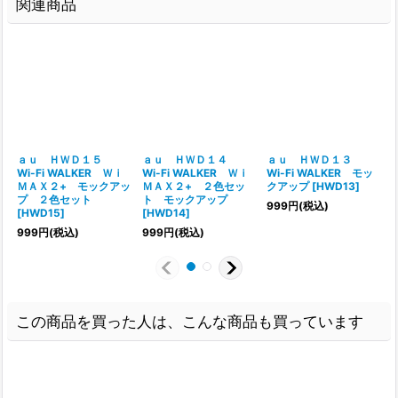
関連商品
ａｕ ＨＷＤ１５
ａｕ ＨＷＤ１４
ａｕ ＨＷＤ１３
Wi-Fi WALKER Ｗｉ
Wi-Fi WALKER Ｗｉ
Wi-Fi WALKER モッ
ＭＡＸ２+ モックアッ
ＭＡＸ２+ ２色セッ
クアップ
[
HWD13
]
プ ２色セット
ト モックアップ
999
円
(税込)
[
HWD15
]
[
HWD14
]
999
円
(税込)
999
円
(税込)
この商品を買った人は、こんな商品も買っています