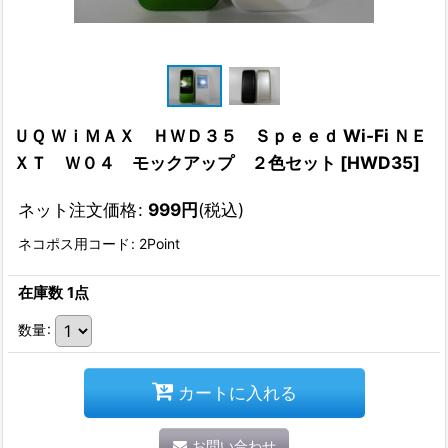
ＵＱ ＷｉＭＡＸ ＨＷＤ３５ Ｓｐｅｅｄ Wi-Fi ＮＥ
ＸＴ Ｗ０４ モックアップ ２色セット
[
HWD35
]
ネット注文価格
:
999
円
(税込)
ネコポス用コード
:
2Point
在庫数 1点
数量
:
カートに入れる
お問い合わせ