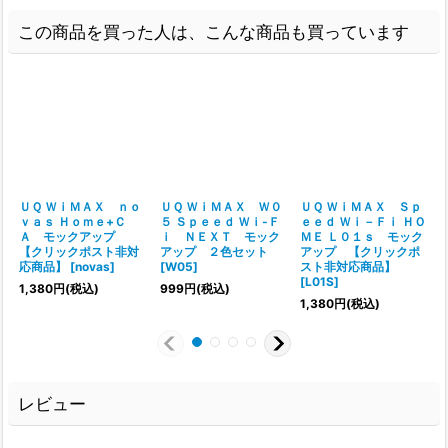
この商品を買った人は、こんな商品も買っています
ＵＱ ＷｉＭＡＸ ｎｏ
ＵＱ ＷｉＭＡＸ Ｗ０
ＵＱ ＷｉＭＡＸ Ｓｐ
ｖａｓ Ｈｏｍｅ+Ｃ
５ Ｓｐｅｅｄ Ｗｉ-Ｆ
ｅｅｄ Ｗｉ－Ｆｉ ＨＯ
Ａ モックアップ
ｉ ＮＥＸＴ モック
ＭＥ Ｌ０１ｓ モック
【クリックポスト非対
アップ ２色セット
アップ 【クリックポ
応商品】
[
novas
]
[
W05
]
スト非対応商品】
[
[
L01S
]
1,380
円
(税込)
999
円
(税込)
1,380
円
(税込)
レビュー