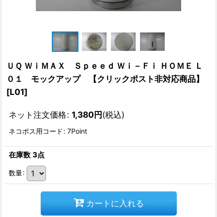
ＵＱ ＷｉＭＡＸ Ｓｐｅｅｄ Ｗｉ－Ｆｉ ＨＯＭＥ Ｌ
０１ モックアップ 【クリックポスト非対応商品】
[
L01
]
ネット注文価格
:
1,380
円
(税込)
ネコポス用コード
:
7Point
在庫数 3点
数量
:
カートに入れる