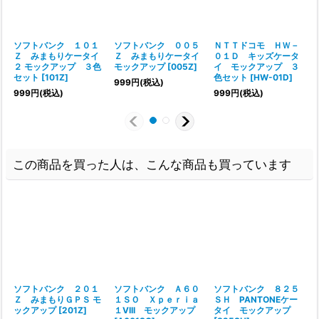
ソフトバンク １０１
ソフトバンク ００５
ＮＴＴドコモ ＨＷ－
Ｚ みまもりケータイ
Ｚ みまもりケータイ
０１Ｄ キッズケータ
２ モックアップ ３色
モックアップ
[
005Z
]
イ モックアップ ３
セット
[
101Z
]
色セット
[
HW-01D
]
999
円
(税込)
999
円
(税込)
999
円
(税込)
この商品を買った人は、こんな商品も買っています
ソフトバンク ２０１
ソフトバンク Ａ６０
ソフトバンク ８２５
Ｚ みまもりＧＰＳ モ
１ＳＯ Ｘｐｅｒｉａ
ＳＨ PANTONEケー
ックアップ
[
201Z
]
１VIII モックアップ
タイ モックアップ