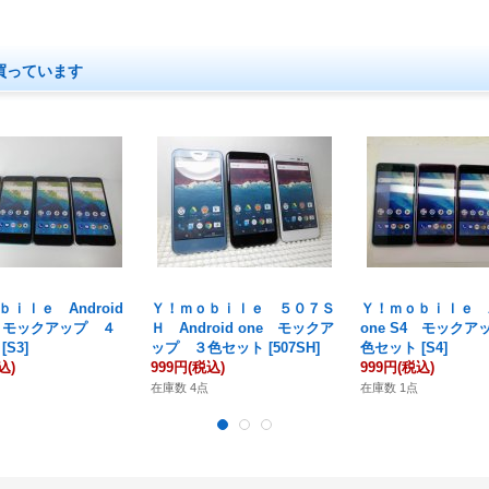
買っています
ｉｌｅ Android
Ｙ！ｍｏｂｉｌｅ ５０７Ｓ
Ｙ！ｍｏｂｉｌｅ An
3 モックアップ ４
Ｈ Android one モックア
one S4 モックア
[
S3
]
ップ ３色セット
[
507SH
]
色セット
[
S4
]
込)
999円
(税込)
999円
(税込)
在庫数 4点
在庫数 1点