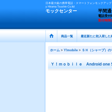
日本最大級の携帯電話・スマートフォンモックアップ（
y Hirama Tsushin Co.ltd
モックセンター
平間通信
電話受付
受付時間
商品一覧
最近新たに初入荷した
ホーム
>
Y!mobile
>
ＳＨ（シャープ）の
Ｙ！ｍｏｂｉｌｅ Android o