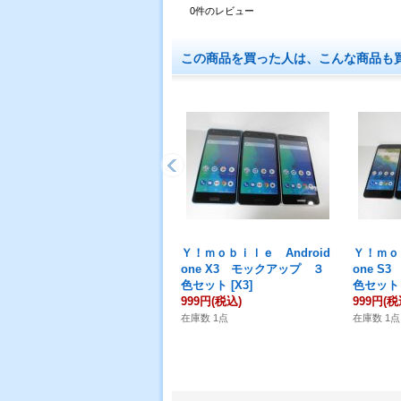
0
件のレビュー
この商品を買った人は、こんな商品も
Ｙ！ｍｏｂｉｌｅ Android
Ｙ！ｍｏｂ
one X3 モックアップ ３
one S
色セット
[
X3
]
色セット
999円
(税込)
999円
(税
在庫数 1点
在庫数 1点