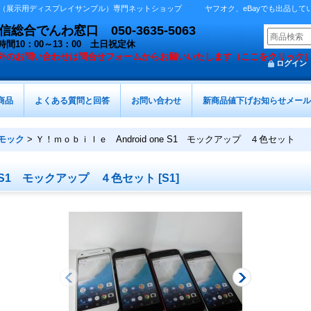
展示用ディスプレイサンプル）専門ネットショップ ヤフオク、eBayでも出品しています 
総合でんわ窓口 050-3635-5063
時間10：00～13：00 土日祝定休
外の
お問い合わせは問合せフォームからお願いいたします（ここをクリック
ログイン
商品
よくある質問と回答
お問い合わせ
新商品値下げお知らせメール
モック
>
Ｙ！ｍｏｂｉｌｅ Android one S1 モックアップ ４色セット
ne S1 モックアップ ４色セット
[
S1
]