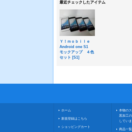
最近チェックしたアイテム
Ｙ！ｍｏｂｉｌｅ
Android one S1
モックアップ ４色
セット
[
S1
]
ホーム
本物のス
黒加工の
新規登録はこちら
していま
ショッピングカート
商品一覧