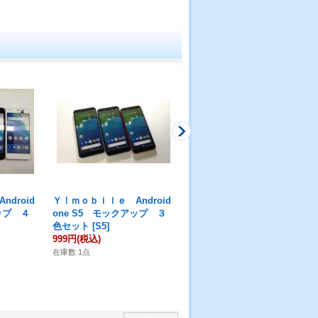
droid
Ｙ！ｍｏｂｉｌｅ Android
Ｙ！ｍｏｂｉｌｅ Android
ップ ４
one S5 モックアップ ３
one S2 モックアップ ３
色セット
[
S5
]
色セット
[
S2
]
999円
(税込)
999円
(税込)
在庫数 1点
在庫数 2点