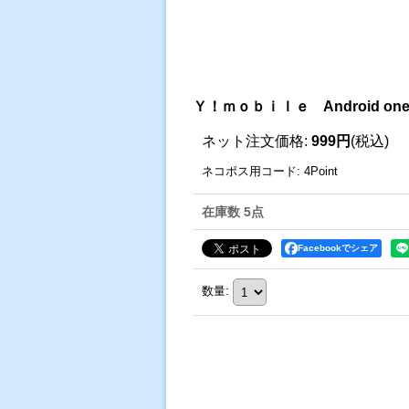
Ｙ！ｍｏｂｉｌｅ Android o
ネット注文価格
:
999円
(税込)
ネコポス用コード
:
4Point
在庫数 5点
Facebookでシェア
数量
: