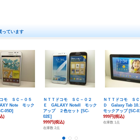
買っています
コモ ＳＣ－０５
ＮＴＴドコモ ＳＣ－０２
ＮＴＴドコモ ＳＣ
AXY Note モック
Ｅ GALAXY NoteII モック
Ｄ Galaxy Tab 10
SC-05D
]
アップ ２色セット
[
SC-
モックアップ
[
SC-0
込)
02E
]
999円
(税込)
999円
(税込)
在庫数 1点
在庫数 2点