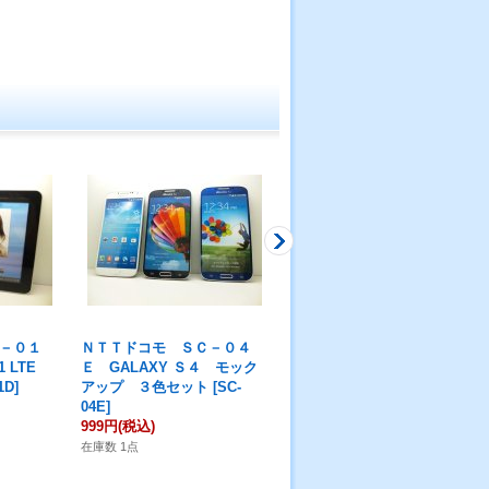
－０１
ＮＴＴドコモ ＳＣ－０４
ＮＴＴドコモ ＳＣ－５４
.1 LTE
Ｅ GALAXY Ｓ４ モック
Ｇ Ｇａｌａｘｙ Ａ５７
1D
]
アップ ３色セット
[
SC-
モックアップ
[
SC54G
]
04E
]
999円
(税込)
999円
(税込)
在庫数 1点