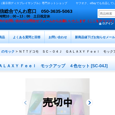
展示用ディスプレイサンプル）専門ネットショップ ヤフオク、eBayでも出品しています 
総合でんわ窓口 050-3635-5063
時間10：00～13：00 土日祝定休
外の
お問い合わせは問合せフォームからお願いいたします（ここをクリック
ログイン
商品
よくある質問と回答
お問い合わせ
新商品値下げお知らせメール
）のモック
>
ＮＴＴドコモ ＳＣ－０４Ｊ ＧＡＬＡＸＹ Ｆｅｅｌ モック
ＡＬＡＸＹ Ｆｅｅｌ モックアップ ４色セット
[
SC-04J
]