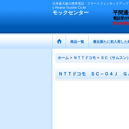
日本最大級の携帯電話・スマートフォンモックアップ（
y Hirama Tsushin Co.ltd
モックセンター
平間通信
電話受付
受付時間
商品一覧
最近新たに初入荷した
ホーム
>
ＮＴＴドコモ
>
ＳＣ（サムスン
ＮＴＴドコモ ＳＣ－０４Ｊ Ｇ