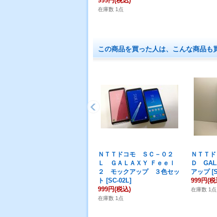
999円
(税込)
在庫数 1点
この商品を買った人は、こんな商品も
ＮＴＴドコモ ＳＣ－０２
ＮＴＴド
Ｌ ＧＡＬＡＸＹ Ｆｅｅｌ
Ｄ GAL
２ モックアップ ３色セッ
アップ
[
ト
[
SC-02L
]
999円
(税
999円
(税込)
在庫数 1点
在庫数 1点