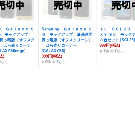
ng Ｇａｌａｘｙ Ｓ
Samsung Ｇａｌａｘｙ Ｓ
ａｕ ＳＣＬ２３ 
ge モックアップ
６ モックアップ 液晶画面
ＸＹ Ｓ５ モッ
真っ暗版（オフスク
真っ暗版（オフスクリーン）
３色セット
[
SCL23
]
 ばら売りコーナ
ばら売りコーナー
999円
(税込)
LAXYS6edge
]
[
GALAXYS6
]
在庫数 在庫なし
込)
999円
(税込)
庫なし
在庫数 在庫なし