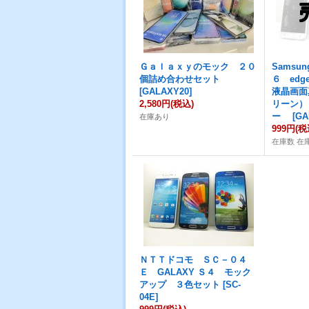
Ｇａｌａｘｙのモック ２０
Samsu
個詰め合わせセット
６ ed
[
GALAXY20
]
液晶画面
2,580円
(税込)
リーン）
ー
[
GA
在庫あり
999円
(税
在庫数 在
ＮＴＴドコモ ＳＣ－０４
Ｅ GALAXY Ｓ４ モック
アップ ３色セット
[
SC-
04E
]