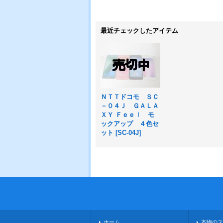
最近チェックしたアイテム
ＮＴＴドコモ ＳＣ
－０４Ｊ ＧＡＬＡ
ＸＹ Ｆｅｅｌ モ
ックアップ ４色セ
ット
[
SC-04J
]
ホーム
本物のス