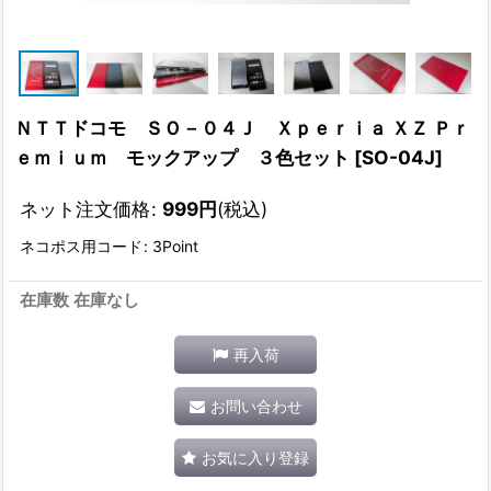
ＮＴＴドコモ ＳＯ－０４Ｊ Ｘｐｅｒｉａ ＸＺ Ｐｒ
ｅｍｉｕｍ モックアップ ３色セット
[
SO-04J
]
ネット注文価格
:
999
円
(税込)
ネコポス用コード
:
3Point
在庫数 在庫なし
再入荷
お問い合わせ
お気に入り登録