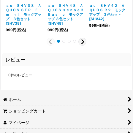
ａｕ ＳＨＶ３８ Ａ
ａｕ ＳＨＶ４８ Ａ
ａｕ ＳＨＶ４２ Ａ
ＱＵＯＳ ＳＥＲＩＥ
ＱＵＯＳ ｓｅｎｓｅ３
ＱＵＯＳ Ｒ２ モック
ｍｉｎｉ モックアッ
Ｂａｓｉｃ モックア
アップ ３色セット
プ ３色セット
ップ ３色セット
[
SHV42
]
[
[
SHV38
]
[
SHV48
]
999
円
(税込)
999
円
(税込)
999
円
(税込)
レビュー
0
件のレビュー
ホーム
ショッピングカート
マイページ