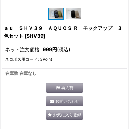
ａｕ ＳＨＶ３９ ＡＱＵＯＳ Ｒ モックアップ ３
色セット
[
SHV39
]
ネット注文価格
:
999
円
(税込)
ネコポス用コード
:
3Point
在庫数 在庫なし
再入荷
お問い合わせ
お気に入り登録